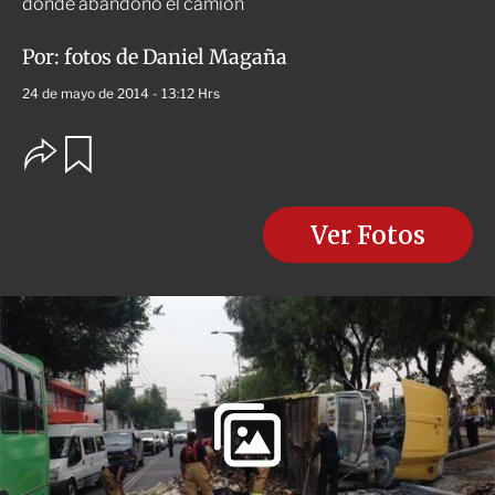
donde abandonó el camión
Por:
fotos de Daniel Magaña
24 de mayo de 2014 - 13:12 Hrs
O
G
u
p
a
c
r
i
d
o
Ver Fotos
a
n
r
e
s
d
e
c
o
m
p
a
r
t