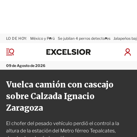
LO DE HOY:
México y Perú
Se jubilan 4 perros detectores
Jalapeños baj
E
x
M
I
c
e
n
n
e
i
09 de Agosto de 2026
ú
l
c
s
i
Vuelca camión con cascajo
i
a
o
r
sobre Calzada Ignacio
r
S
e
Zaragoza
s
i
ó
El chofer del pesado vehículo perdió el control a la
n
altura de la estación del Metro férreo Tepalcates,