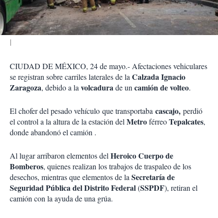
i
r
CIUDAD DE MÉXICO, 24 de mayo.- Afectaciones vehiculares
Calzada Ignacio
se registran sobre carriles laterales de la
Zaragoza
volcadura
camión de volteo
, debido a la
de un
.
cascajo,
El chofer del pesado vehículo
que transportaba
perdió
Metro
Tepalcates
el control a la altura de la estación del
férreo
,
donde abandonó el camión
.
Heroico Cuerpo de
Al lugar arribaron elementos del
Bomberos
, quienes realizan los trabajos de traspaleo de los
Secretaría de
desechos, mientras que elementos de la
Seguridad Pública del Distrito Federal
SSPDF
(
), retiran el
camión con la ayuda de una grúa.