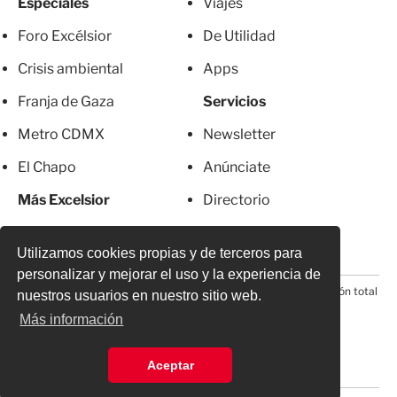
Especiales
Viajes
Foro Excélsior
De Utilidad
Crisis ambiental
Apps
Franja de Gaza
Servicios
Metro CDMX
Newsletter
El Chapo
Anúnciate
Más Excelsior
Directorio
Mujeres
Suscripciones
Utilizamos cookies propias y de terceros para
personalizar y mejorar el uso y la experiencia de
© 2026 Todos los derechos reservados. Prohibida la reproducción total
nuestros usuarios en nuestro sitio web.
o parcial, incluyendo cualquier medio electrónico*
Más información
Aceptar