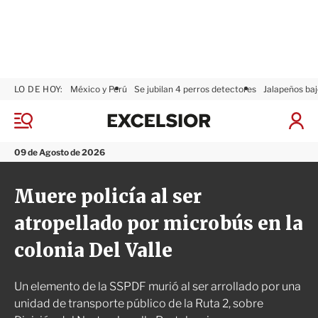
LO DE HOY:
México y Perú
Se jubilan 4 perros detectores
Jalapeños baj
E
x
M
I
c
e
n
n
e
i
09 de Agosto de 2026
ú
l
c
s
i
Muere policía al ser
i
a
o
r
atropellado por microbús en la
r
S
e
colonia Del Valle
s
i
ó
Un elemento de la SSPDF murió al ser arrollado por una
n
unidad de transporte público de la Ruta 2, sobre