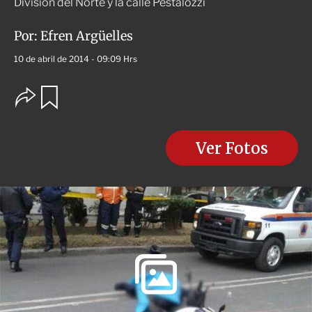
División del Norte y la calle Pestalozzi
Por:
Efren Argüelles
10 de abril de 2014 - 09:09 Hrs
O
G
u
p
a
c
r
i
d
o
Ver Fotos
a
n
r
e
s
d
e
c
o
m
p
a
r
t