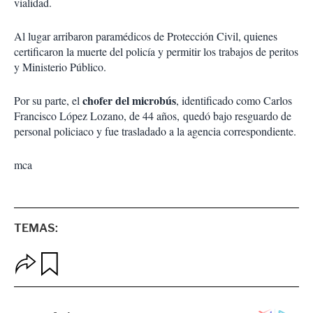
vialidad.
Al lugar arribaron paramédicos de Protección Civil, quienes
certificaron la muerte del policía y permitir los trabajos de peritos
y Ministerio Público.
chofer del microbús
Por su parte, el
, identificado como Carlos
Francisco López Lozano, de 44 años, quedó bajo resguardo de
personal policiaco y fue trasladado a la agencia correspondiente.
mca
TEMAS:
O
G
p
u
c
a