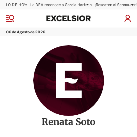
LO DE HOY:
La DEA reconoce a García Harfuch
¡Rescaten al Schnauzer!
E
x
M
I
c
e
n
n
e
i
06 de Agosto de 2026
ú
l
c
s
i
i
a
o
r
r
S
e
s
i
ó
n
Renata Soto