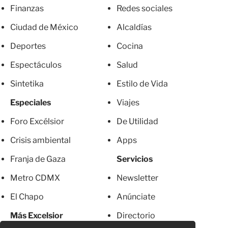
Finanzas
Redes sociales
Ciudad de México
Alcaldías
Deportes
Cocina
Espectáculos
Salud
Sintetika
Estilo de Vida
Especiales
Viajes
Foro Excélsior
De Utilidad
Crisis ambiental
Apps
Franja de Gaza
Servicios
Metro CDMX
Newsletter
El Chapo
Anúnciate
Más Excelsior
Directorio