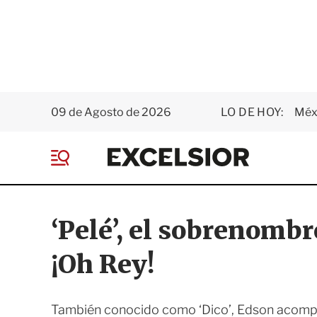
09 de Agosto de 2026
LO DE HOY:
Méxi
E
x
M
c
e
e
n
l
ú
s
‘Pelé’, el sobrenomb
i
o
¡Oh Rey!
r
También conocido como ‘Dico’, Edson acompa