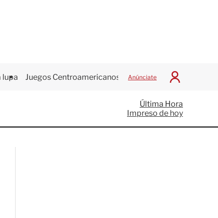
 lupa
Juegos Centroamericanos
Anúnciate
I
n
i
Última Hora
c
Impreso de hoy
i
a
r
S
e
s
i
ó
n