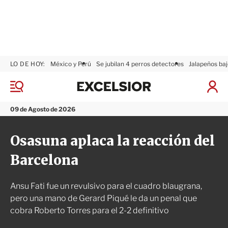
LO DE HOY:
México y Perú
Se jubilan 4 perros detectores
Jalapeños baj
E
x
M
I
c
e
n
n
e
i
09 de Agosto de 2026
ú
l
c
s
i
Osasuna aplaca la reacción del
i
a
o
r
Barcelona
r
S
e
s
Ansu Fati fue un revulsivo para el cuadro blaugrana,
i
ó
pero una mano de Gerard Piqué le da un penal que
n
cobra Roberto Torres para el 2-2 definitivo