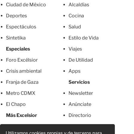
Ciudad de México
Alcaldías
Deportes
Cocina
Espectáculos
Salud
Sintetika
Estilo de Vida
Especiales
Viajes
Foro Excélsior
De Utilidad
Crisis ambiental
Apps
Franja de Gaza
Servicios
Metro CDMX
Newsletter
El Chapo
Anúnciate
Más Excelsior
Directorio
Mujeres
Suscripciones
Utilizamos cookies propias y de terceros para