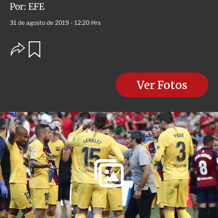
Por:
EFE
31 de agosto de 2019 - 12:20 Hrs
O
G
u
p
a
c
r
i
d
o
Ver Fotos
a
n
r
e
s
d
e
c
o
m
p
a
r
t
i
r