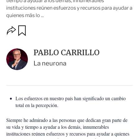
tiempo a ayudar a los demás, innumerables
instituciones reúnen esfuerzos y recursos para ayudar a
quienes más lo ...
O
G
u
p
a
c
r
i
d
PABLO CARRILLO
o
a
n
r
La neurona
e
s
d
e
c
o
Los esfuerzos en nuestro país han significado un cambio
m
total en la percepción.
p
a
r
Siempre he admirado a las personas que dedican gran parte de
t
su vida y tiempo a ayudar a los demás, innumerables
i
instituciones reúnen esfuerzos y recursos para ayudar a quienes
r