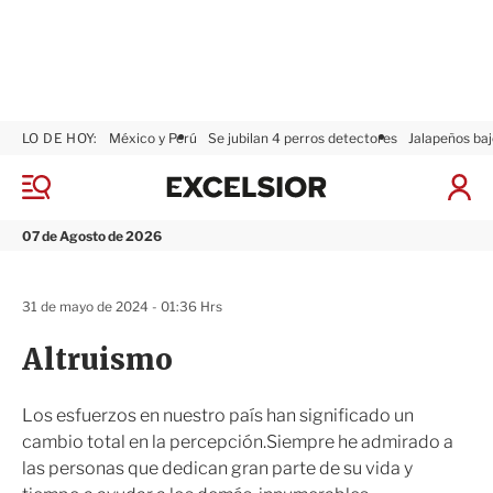
LO DE HOY:
México y Perú
Se jubilan 4 perros detectores
Jalapeños baj
E
x
M
I
c
e
n
n
e
i
07 de Agosto de 2026
ú
l
c
s
i
i
a
31 de mayo de 2024 - 01:36 Hrs
o
r
r
S
Altruismo
e
s
i
Los esfuerzos en nuestro país han significado un
ó
cambio total en la percepción.Siempre he admirado a
n
las personas que dedican gran parte de su vida y