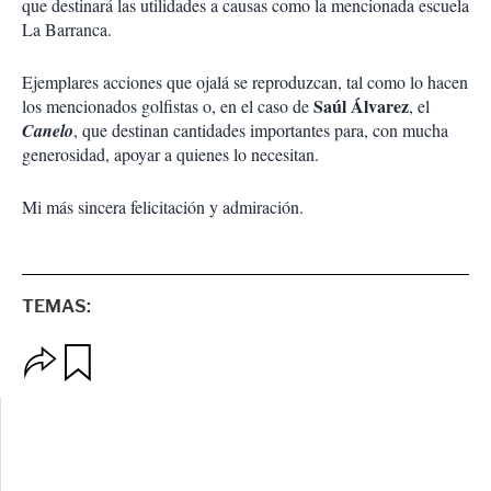
que destinará las utilidades a causas como la mencionada escuela
La Barranca.
Ejemplares acciones que ojalá se reproduzcan, tal como lo hacen
Saúl Álvarez
los mencionados golfistas o, en el caso de
, el
Canelo
, que destinan cantidades importantes para, con mucha
generosidad, apoyar a quienes lo necesitan.
Mi más sincera felicitación y admiración.
TEMAS:
O
G
p
u
c
a
i
r
o
d