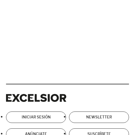
Excelsior
Excelsior
INICIAR SESIÓN
NEWSLETTER
ANÚNCIATE
SUSCRÍBETE