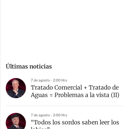
n
a
e
r
s
d
e
c
o
m
Últimas noticias
p
a
7 de agosto - 2:00 Hrs
r
Tratado Comercial + Tratado de
t
Aguas = Problemas a la vista (II)
i
r
7 de agosto - 2:00 Hrs
“Todos los sordos saben leer los