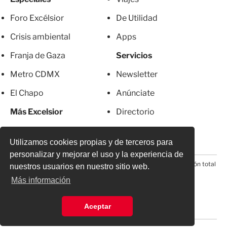
Foro Excélsior
De Utilidad
Crisis ambiental
Apps
Franja de Gaza
Servicios
Metro CDMX
Newsletter
El Chapo
Anúnciate
Más Excelsior
Directorio
Mujeres
Suscripciones
Utilizamos cookies propias y de terceros para
personalizar y mejorar el uso y la experiencia de
© 2026 Todos los derechos reservados. Prohibida la reproducción total
nuestros usuarios en nuestro sitio web.
o parcial, incluyendo cualquier medio electrónico*
Más información
Aceptar