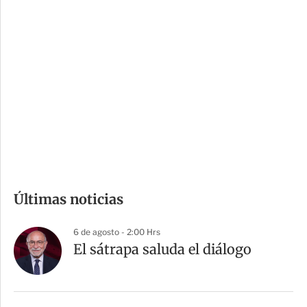
i
r
o
d
n
a
e
r
s
d
e
c
o
m
Últimas noticias
p
a
6 de agosto - 2:00 Hrs
r
El sátrapa saluda el diálogo
t
i
r