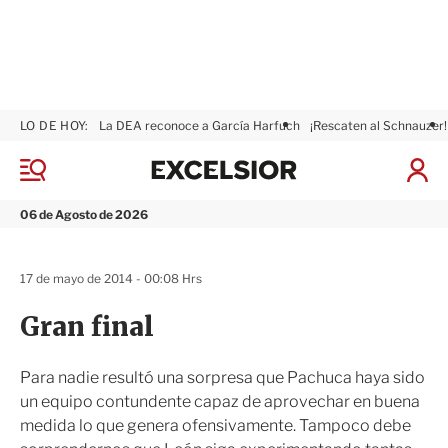
LO DE HOY:
La DEA reconoce a García Harfuch
¡Rescaten al Schnauzer!
E
x
M
I
c
e
n
n
e
i
06 de Agosto de 2026
ú
l
c
s
i
i
a
17 de mayo de 2014 - 00:08 Hrs
o
r
r
S
Gran final
e
s
i
Para nadie resultó una sorpresa que Pachuca haya sido
ó
un equipo contundente capaz de aprovechar en buena
n
medida lo que genera ofensivamente. Tampoco debe