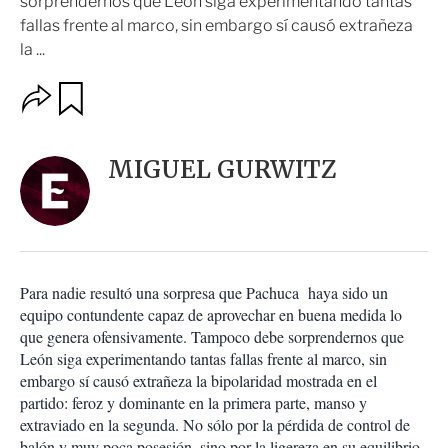
sorprendernos que León siga experimentando tantas
fallas frente al marco, sin embargo sí causó extrañeza
la ...
O
G
u
p
a
c
r
i
d
MIGUEL GURWITZ
o
a
n
r
e
s
d
e
c
Para nadie resultó una sorpresa que Pachuca haya sido un
o
equipo contundente capaz de aprovechar en buena medida lo
m
que genera ofensivamente. Tampoco debe sorprendernos que
p
a
León siga experimentando tantas fallas frente al marco, sin
r
embargo sí causó extrañeza la bipolaridad mostrada en el
t
partido: feroz y dominante en la primera parte, manso y
i
extraviado en la segunda. No sólo por la pérdida de control de
r
balón y muy poca posesión, sino por la ligereza en su equilibrio