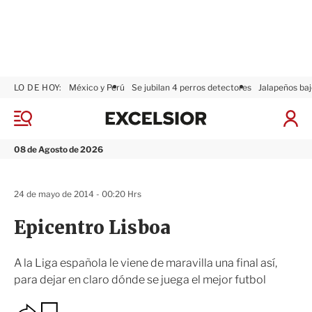
LO DE HOY:
México y Perú
Se jubilan 4 perros detectores
Jalapeños baj
E
x
M
I
c
e
n
n
e
i
08 de Agosto de 2026
ú
l
c
s
i
i
a
24 de mayo de 2014 - 00:20 Hrs
o
r
r
S
Epicentro Lisboa
e
s
i
A la Liga española le viene de maravilla una final así,
ó
para dejar en claro dónde se juega el mejor futbol
n
O
G