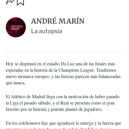
u
p
a
c
r
i
d
ANDRÉ MARÍN
o
a
n
r
La autopsia
e
s
d
e
c
o
Hoy se disputará en el estadio Da Luz una de las finales más
m
esperadas en la historia de la Champions League. Tendremos
p
a
nuevo monarca europeo, y las fuerzas parecen más balanceadas
r
que nunca.
t
i
El Atlético de Madrid llega con la motivación de haber ganado
r
la Liga el pasado sábado, y el Real se presenta como el gran
favorito por su historia y potente plantel de jugadores.
En los colchoneros hay que agradecer la entrega y la fuerza que