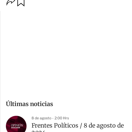
O
G
p
u
c
a
i
r
o
d
n
a
e
r
s
d
e
c
o
m
Últimas noticias
p
a
8 de agosto - 2:00 Hrs
r
Frentes Políticos / 8 de agosto de