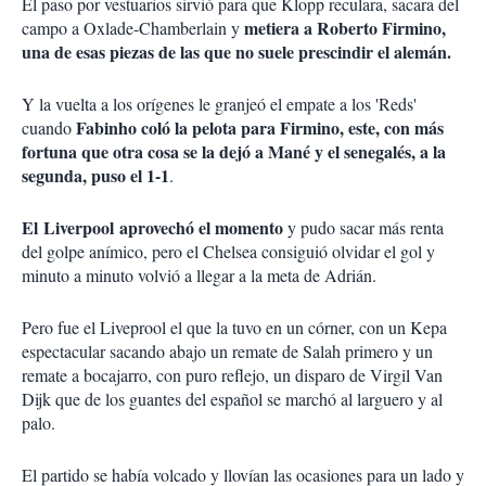
El paso por vestuarios sirvió para que Klopp reculara, sacara del
metiera a Roberto Firmino,
campo a Oxlade-Chamberlain y
una de esas piezas de las que no suele prescindir el alemán.
Y la vuelta a los orígenes le granjeó el empate a los 'Reds'
Fabinho coló la pelota para Firmino, este, con más
cuando
fortuna que otra cosa se la dejó a Mané y el senegalés, a la
segunda, puso el 1-1
.
El Liverpool aprovechó el momento
y pudo sacar más renta
del golpe anímico, pero el Chelsea consiguió olvidar el gol y
minuto a minuto volvió a llegar a la meta de Adrián.
Pero fue el Liveprool el que la tuvo en un córner, con un Kepa
espectacular sacando abajo un remate de Salah primero y un
remate a bocajarro, con puro reflejo, un disparo de Virgil Van
Dijk que de los guantes del español se marchó al larguero y al
palo.
El partido se había volcado y llovían las ocasiones para un lado y