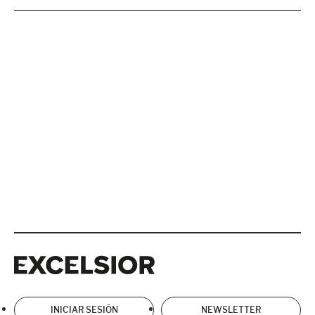
Excelsior
Excelsior
INICIAR SESIÓN
NEWSLETTER