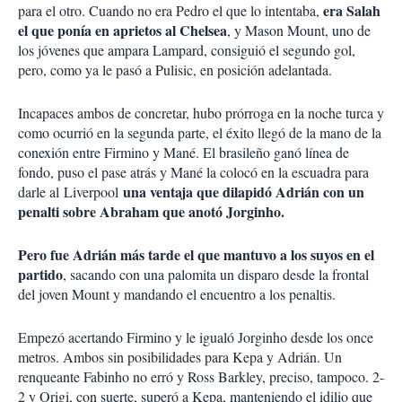
era Salah
para el otro. Cuando no era Pedro el que lo intentaba,
el que ponía en aprietos al Chelsea
, y Mason Mount, uno de
los jóvenes que ampara Lampard, consiguió el segundo gol,
pero, como ya le pasó a Pulisic, en posición adelantada.
Incapaces ambos de concretar, hubo prórroga en la noche turca y
como ocurrió en la segunda parte, el éxito llegó de la mano de la
conexión entre Firmino y Mané. El brasileño ganó línea de
fondo, puso el pase atrás y Mané la colocó en la escuadra para
una ventaja que dilapidó Adrián con un
darle al Liverpool
penalti sobre Abraham que anotó Jorginho.
Pero fue Adrián más tarde el que mantuvo a los suyos en el
partido
, sacando con una palomita un disparo desde la frontal
del joven Mount y mandando el encuentro a los penaltis.
Empezó acertando Firmino y le igualó Jorginho desde los once
metros. Ambos sin posibilidades para Kepa y Adrián. Un
renqueante Fabinho no erró y Ross Barkley, preciso, tampoco. 2-
2 y Origi, con suerte, superó a Kepa, manteniendo el idilio que