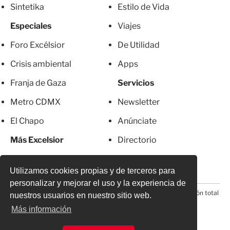
Sintetika
Estilo de Vida
Especiales
Viajes
Foro Excélsior
De Utilidad
Crisis ambiental
Apps
Franja de Gaza
Servicios
Metro CDMX
Newsletter
El Chapo
Anúnciate
Más Excelsior
Directorio
Mujeres
Suscripciones
Utilizamos cookies propias y de terceros para
personalizar y mejorar el uso y la experiencia de
© 2026 Todos los derechos reservados. Prohibida la reproducción total
nuestros usuarios en nuestro sitio web.
o parcial, incluyendo cualquier medio electrónico*
Más información