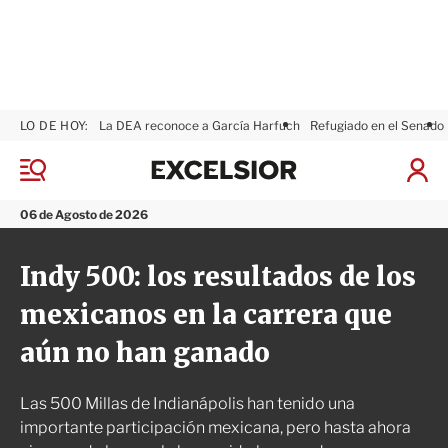
LO DE HOY:
La DEA reconoce a García Harfuch
Refugiado en el Senado
E
x
M
I
c
e
n
n
e
i
06 de Agosto de 2026
ú
l
c
s
i
Indy 500: los resultados de los
i
a
o
r
mexicanos en la carrera que
r
S
e
aún no han ganado
s
i
ó
Las 500 Millas de Indianápolis han tenido una
n
importante participación mexicana, pero hasta ahora