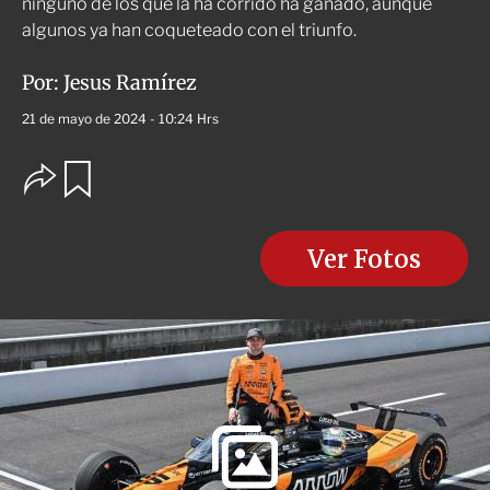
ninguno de los que la ha corrido ha ganado, aunque
algunos ya han coqueteado con el triunfo.
Por:
Jesus Ramírez
21 de mayo de 2024 - 10:24 Hrs
O
G
u
p
a
c
r
i
d
o
Ver Fotos
a
n
r
e
s
d
e
c
o
m
p
a
r