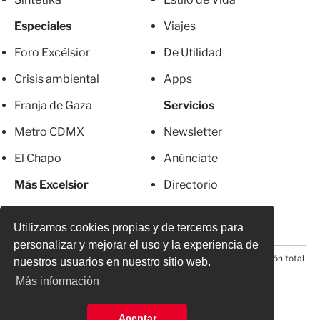
Especiales
Viajes
Foro Excélsior
De Utilidad
Crisis ambiental
Apps
Franja de Gaza
Servicios
Metro CDMX
Newsletter
El Chapo
Anúnciate
Más Excelsior
Directorio
Mujeres
Suscripciones
Utilizamos cookies propias y de terceros para
personalizar y mejorar el uso y la experiencia de
© 2026 Todos los derechos reservados. Prohibida la reproducción total
nuestros usuarios en nuestro sitio web.
o parcial, incluyendo cualquier medio electrónico*
Más información
Aceptar