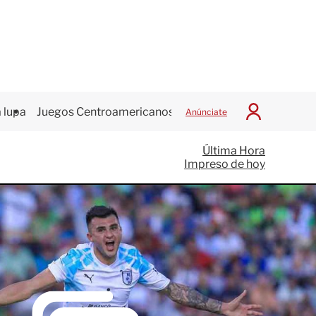
 lupa
Juegos Centroamericanos
Anúnciate
I
n
i
Última Hora
c
Impreso de hoy
i
a
r
S
e
s
i
ó
n