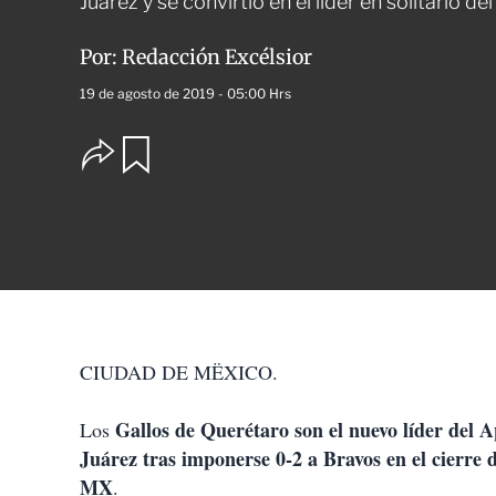
Juárez y se convirtió en el líder en solitario d
Por:
Redacción Excélsior
19 de agosto de 2019 - 05:00 Hrs
O
G
u
p
a
c
r
i
d
o
a
n
r
e
s
d
e
c
CIUDAD DE MËXICO.
o
m
p
Gallos de Querétaro son el nuevo líder del A
Los
a
Juárez tras imponerse 0-2 a Bravos en el cierre 
r
t
MX
.