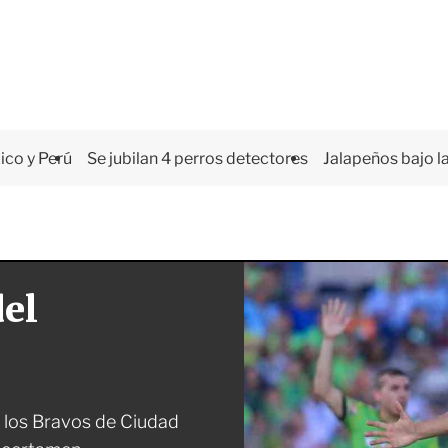
co y Perú
Se jubilan 4 perros detectores
Jalapeños bajo la
del
 los Bravos de Ciudad