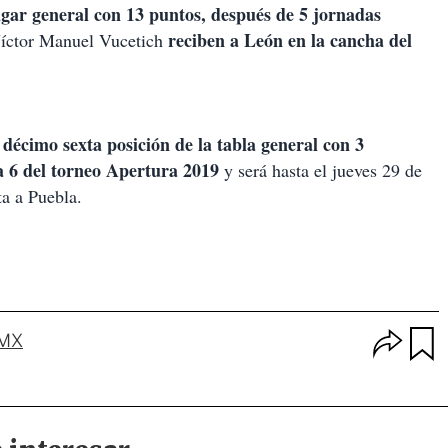
ar general con 13 puntos, después de 5 jornadas
reciben a León en la cancha del
 Víctor Manuel Vucetich
 décimo sexta posición de la tabla general con 3
a 6 del torneo Apertura 2019
y será hasta el jueves 29 de
ta a Puebla.
O
 MX
p
u
c
a
i
r