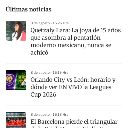
o
Últimas noticias
m
p
8 de agosto - 16:26 Hrs
a
Quetzaly Lara: La joya de 15 años
r
que asombra al pentatlón
t
moderno mexicano, nunca se
i
achicó
r
8 de agosto - 16:19 Hrs
Orlando City vs León: horario y
dónde ver EN VIVO la Leagues
Cup 2026
8 de agosto - 16:18 Hrs
El Barcelona pierde el triangular