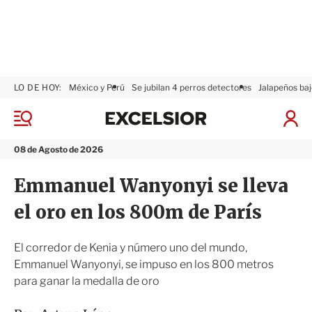
LO DE HOY:
México y Perú
Se jubilan 4 perros detectores
Jalapeños baj
E
x
M
I
c
e
n
n
e
i
08 de Agosto de 2026
ú
l
c
s
i
Emmanuel Wanyonyi se lleva
i
a
o
r
el oro en los 800m de París
r
S
e
s
El corredor de Kenia y número uno del mundo,
i
Emmanuel Wanyonyi, se impuso en los 800 metros
ó
para ganar la medalla de oro
n