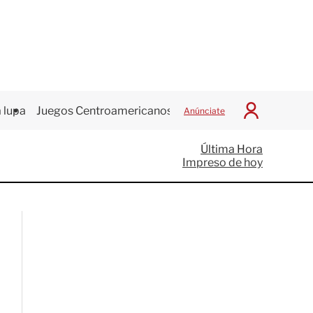
 lupa
Juegos Centroamericanos
Anúnciate
I
n
i
Última Hora
c
Impreso de hoy
i
a
r
S
e
s
i
ó
n