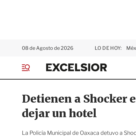
08 de Agosto de 2026
LO DE HOY:
Méxi
E
x
M
c
e
e
n
l
ú
s
Detienen a Shocker e
i
o
dejar un hotel
r
La Policía Municipal de Oaxaca detuvo a Sho