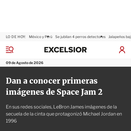
LO DE HOY:
México y Perú
Se jubilan 4 perros detectores
Jalapeños baj
E
x
M
I
c
e
n
n
e
i
09 de Agosto de 2026
ú
l
c
s
i
Dan a conocer primeras
i
a
o
r
imágenes de Space Jam 2
r
S
e
s
En sus redes sociales, LeBron James imágenes de la
i
ó
secuela de la cinta que protagonizó Michael Jordan en
n
1996