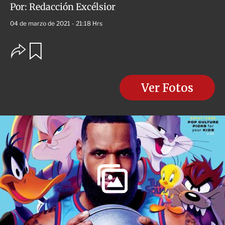
Por:
Redacción Excélsior
04 de marzo de 2021 - 21:18 Hrs
O
G
u
p
a
c
r
i
d
o
Ver Fotos
a
n
r
e
s
d
e
c
o
m
p
a
r
t
i
r