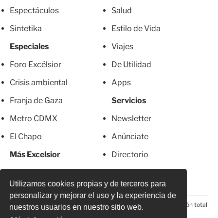
Espectáculos
Salud
Sintetika
Estilo de Vida
Especiales
Viajes
Foro Excélsior
De Utilidad
Crisis ambiental
Apps
Franja de Gaza
Servicios
Metro CDMX
Newsletter
El Chapo
Anúnciate
Más Excelsior
Directorio
Mujeres
Suscripciones
Utilizamos cookies propias y de terceros para
personalizar y mejorar el uso y la experiencia de
© 2026 Todos los derechos reservados. Prohibida la reproducción total
nuestros usuarios en nuestro sitio web.
o parcial, incluyendo cualquier medio electrónico*