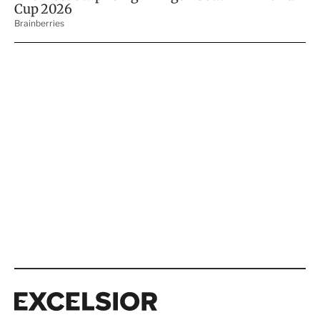
Excelsior
Excelsior