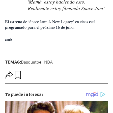
'Mamá, estoy haciendo esto.
Realmente estoy filmando Space Jam"
El estreno
está
de ‘Space Jam: A New Legacy’ en cines
programado para el próximo 16 de julio.
cmb
TEMAS:
Basquetbol
NBA
O
G
p
u
c
a
i
r
o
d
n
a