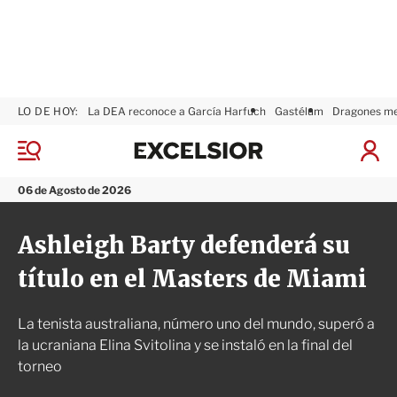
LO DE HOY:
La DEA reconoce a García Harfuch
Gastélum
Dragones m
E
x
M
I
c
e
n
n
e
i
06 de Agosto de 2026
ú
l
c
s
i
Ashleigh Barty defenderá su
i
a
o
r
título en el Masters de Miami
r
S
e
s
La tenista australiana, número uno del mundo, superó a
i
ó
la ucraniana Elina Svitolina y se instaló en la final del
n
torneo