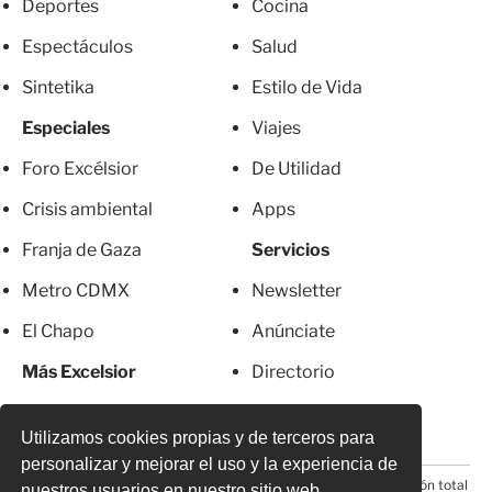
Deportes
Cocina
Espectáculos
Salud
Sintetika
Estilo de Vida
Especiales
Viajes
Foro Excélsior
De Utilidad
Crisis ambiental
Apps
Franja de Gaza
Servicios
Metro CDMX
Newsletter
El Chapo
Anúnciate
Más Excelsior
Directorio
Mujeres
Suscripciones
Utilizamos cookies propias y de terceros para
personalizar y mejorar el uso y la experiencia de
© 2026 Todos los derechos reservados. Prohibida la reproducción total
nuestros usuarios en nuestro sitio web.