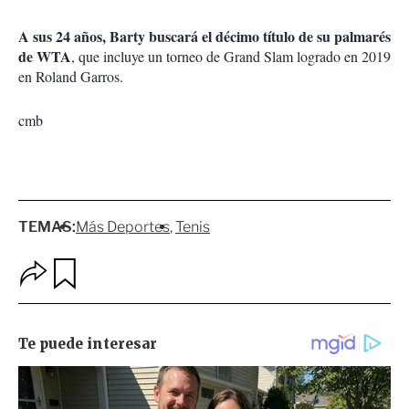
A sus 24 años, Barty buscará el décimo título de su palmarés
de WTA
, que incluye un torneo de Grand Slam logrado en 2019
en Roland Garros.
cmb
TEMAS:
Más Deportes
Tenis
O
G
p
u
c
a
i
r
o
d
n
a