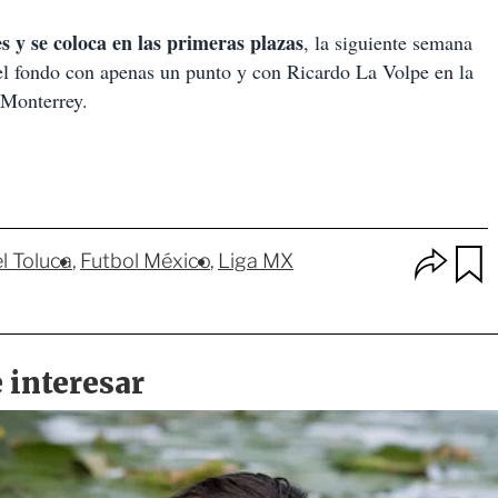
s y se coloca en las primeras plazas
, la siguiente semana
 el fondo con apenas un punto y con Ricardo La Volpe en la
 Monterrey.
O
l Toluca
Futbol México
Liga MX
p
u
c
a
i
r
o
d
n
a
e
r
s