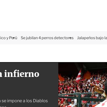
co y Perú
Se jubilan 4 perros detectores
Jalapeños bajo la
n infierno
 se impone a los Diablos