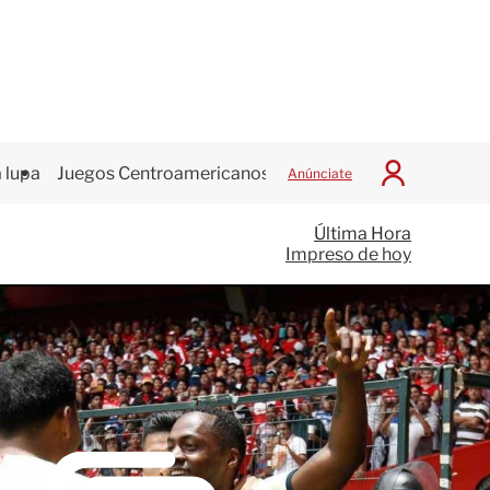
 lupa
Juegos Centroamericanos
Anúnciate
I
n
i
Última Hora
c
Impreso de hoy
i
a
r
S
e
s
i
ó
n