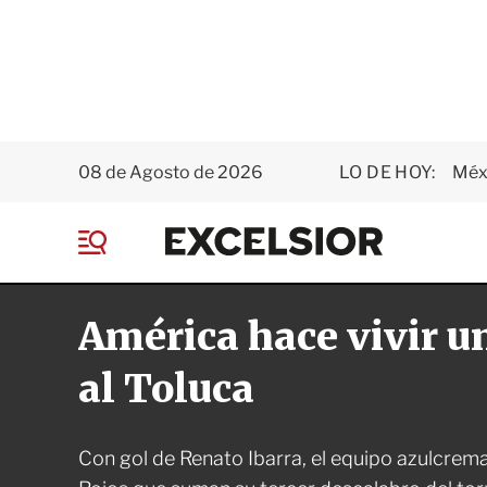
08 de Agosto de 2026
LO DE HOY:
Méxi
E
x
M
c
e
e
n
l
América hace vivir u
ú
s
i
o
al Toluca
r
Con gol de Renato Ibarra, el equipo azulcrema