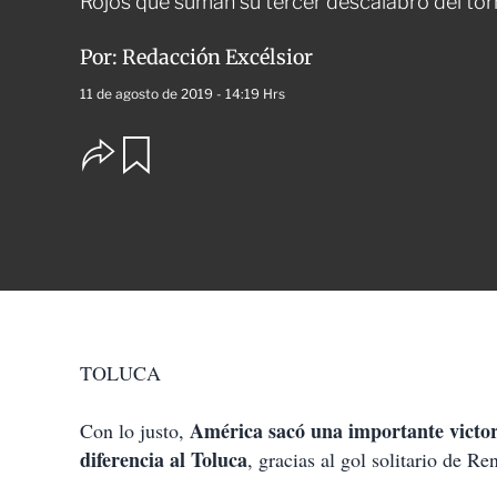
Rojos que suman su tercer descalabro del to
Por:
Redacción Excélsior
11 de agosto de 2019 - 14:19 Hrs
O
G
u
p
a
c
r
i
d
o
a
n
r
e
s
d
e
c
TOLUCA
o
m
p
América sacó una importante victor
Con lo justo,
a
diferencia al Toluca
, gracias al gol solitario de R
r
t