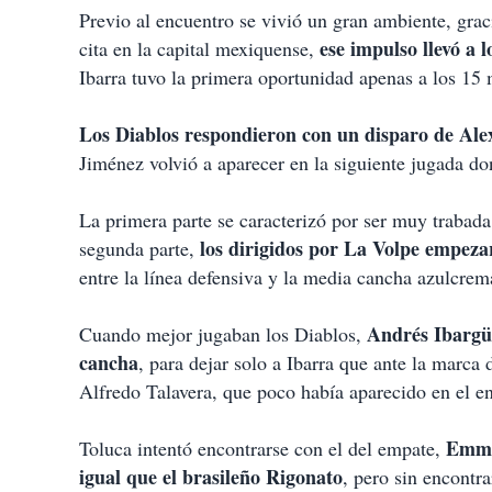
i
Previo al encuentro se vivió un gran ambiente, grac
r
ese impulso llevó a 
cita en la capital mexiquense,
Ibarra tuvo la primera oportunidad apenas a los 15
Los Diablos respondieron con un disparo de Ale
Jiménez volvió a aparecer en la siguiente jugada do
La primera parte se caracterizó por ser muy trabada
los dirigidos por La Volpe empeza
segunda parte,
entre la línea defensiva y la media cancha azulcre
Andrés Ibargü
Cuando mejor jugaban los Diablos,
cancha
, para dejar solo a Ibarra que ante la marca
Alfredo Talavera, que poco había aparecido en el e
Emman
Toluca intentó encontrarse con el del empate,
igual que el brasileño Rigonato
, pero sin encontr