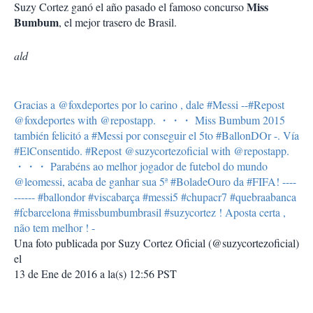
Miss
Suzy Cortez ganó el año pasado el famoso concurso
Bumbum
, el mejor trasero de Brasil.
ald
Gracias a @foxdeportes por lo carino , dale #Messi --#Repost
@foxdeportes with @repostapp. ・・・ Miss Bumbum 2015
también felicitó a #Messi por conseguir el 5to #BallonDOr -. Vía
#ElConsentido. #Repost @suzycortezoficial with @repostapp.
・・・ Parabéns ao melhor jogador de futebol do mundo
@leomessi, acaba de ganhar sua 5ª #BoladeOuro da #FIFA! ----
------ #ballondor #viscabarça #messi5 #chupacr7 #quebraabanca
#fcbarcelona #missbumbumbrasil #suzycortez ! Aposta certa ,
não tem melhor ! -
Una foto publicada por Suzy Cortez Oficial (@suzycortezoficial)
el
13 de Ene de 2016 a la(s) 12:56 PST