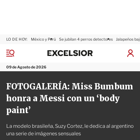
LO DE HOY:
México y Perú
Se jubilan 4 perros detectores
Jalapeños baj
E
x
M
I
c
e
n
n
e
i
09 de Agosto de 2026
ú
l
c
s
i
FOTOGALERÍA: Miss Bumbum
i
a
o
r
honra a Messi con un ‘body
r
S
e
paint’
s
i
ó
La modelo brasileña, Suzy Cortez, le dedica al argentino
n
una serie de imágenes sensuales