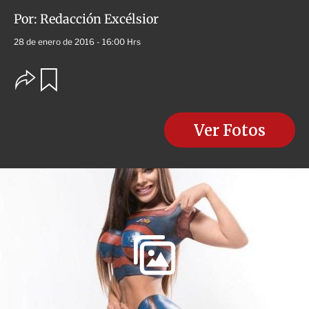
Por:
Redacción Excélsior
28 de enero de 2016 - 16:00 Hrs
O
G
u
p
a
c
r
i
d
o
Ver Fotos
a
n
r
e
s
d
e
c
o
m
p
a
r
t
i