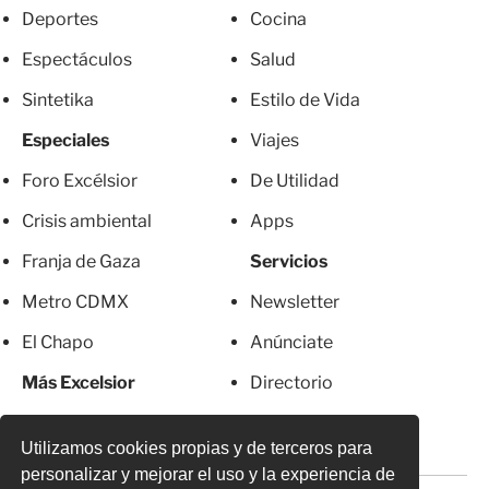
Deportes
Cocina
Espectáculos
Salud
Sintetika
Estilo de Vida
Especiales
Viajes
Foro Excélsior
De Utilidad
Crisis ambiental
Apps
Franja de Gaza
Servicios
Metro CDMX
Newsletter
El Chapo
Anúnciate
Más Excelsior
Directorio
Mujeres
Suscripciones
Utilizamos cookies propias y de terceros para
personalizar y mejorar el uso y la experiencia de