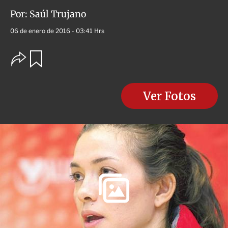
Por:
Saúl Trujano
06 de enero de 2016 - 03:41 Hrs
O
G
u
p
a
c
r
i
d
o
Ver Fotos
a
n
r
e
s
d
e
c
o
m
p
a
r
t
i