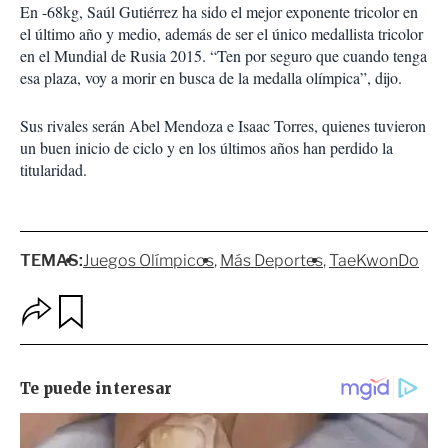
En -68kg, Saúl Gutiérrez ha sido el mejor exponente tricolor en
el último año y medio, además de ser el único medallista tricolor
en el Mundial de Rusia 2015. “Ten por seguro que cuando tenga
esa plaza, voy a morir en busca de la medalla olímpica”, dijo.
Sus rivales serán Abel Mendoza e Isaac Torres, quienes tuvieron
un buen inicio de ciclo y en los últimos años han perdido la
titularidad.
TEMAS:
Juegos Olímpicos
Más Deportes
TaeKwonDo
O
G
p
u
c
a
i
r
o
d
n
a