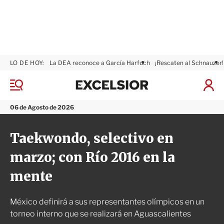
LO DE HOY:
La DEA reconoce a García Harfuch
¡Rescaten al Schnauzer!
E
x
M
I
c
e
n
n
e
i
06 de Agosto de 2026
ú
l
c
s
i
Taekwondo, selectivo en
i
a
o
r
marzo; con Río 2016 en la
r
S
e
mente
s
i
ó
México definirá a sus representantes olímpicos en un
n
torneo interno que se realizará en Aguascalientes