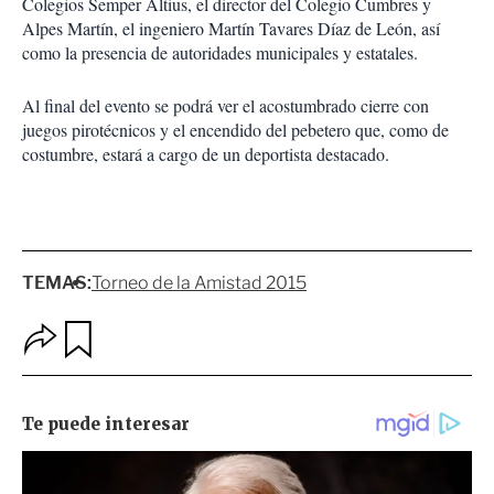
Colegios Semper Altius, el director del Colegio Cumbres y
Alpes Martín, el ingeniero Martín Tavares Díaz de León, así
como la presencia de autoridades municipales y estatales.
Al final del evento se podrá ver el acostumbrado cierre con
juegos pirotécnicos y el encendido del pebetero que, como de
costumbre, estará a cargo de un deportista destacado.
TEMAS:
Torneo de la Amistad 2015
O
G
p
u
c
a
i
r
o
d
n
a