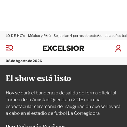
LO DE HOY:
México y Perú
Se jubilan 4 perros detectores
Jalapeños baj
E
x
M
I
c
e
n
n
e
i
08 de Agosto de 2026
ú
l
c
s
i
El show está listo
i
a
o
r
r
S
Hoy se dará el banderazo de salida de forma oficial al
e
s
Torneo de la Amistad Querétaro 2015 con una
i
espectacular ceremonia de inauguración que se llevará
ó
a cabo en el estadio de futbol La Corregidora
n
Por:
Redacción Excélsior