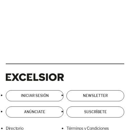
Excelsior
Excelsior
INICIAR SESIÓN
NEWSLETTER
ANÚNCIATE
SUSCRÍBETE
Directorio
Términos y Condiciones