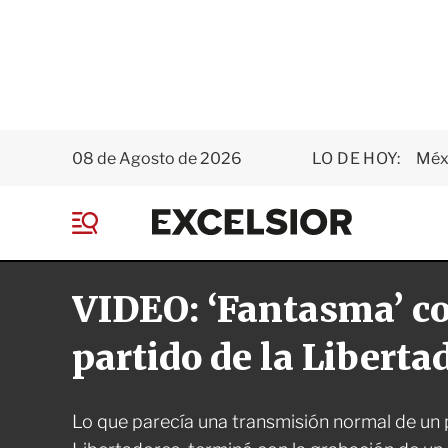
08 de Agosto de 2026
LO DE HOY:
Méxi
E
x
M
c
e
e
n
l
VIDEO: ‘Fantasma’ co
ú
s
i
o
partido de la Liberta
r
Lo que parecía una transmisión normal de un 