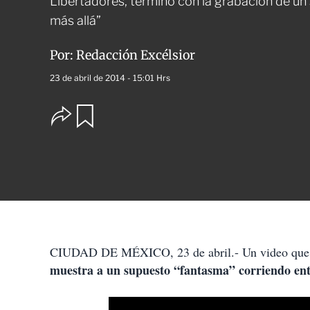
Libertadores, terminó con la grabación de un
más allá”
Por:
Redacción Excélsior
23 de abril de 2014 - 15:01 Hrs
O
G
u
p
a
c
r
i
d
o
a
n
r
e
s
d
e
c
CIUDAD DE MÉXICO, 23 de abril.- Un video que se 
o
muestra a un supuesto “fantasma” corriendo ent
m
p
a
r