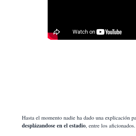
t
i
r
Hasta el momento nadie ha dado una explicación par
desplázandose en el estadio
, entre los aficionados.