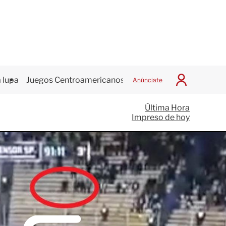
 lupa
Juegos Centroamericanos
Anúnciate
I
n
i
Última Hora
c
Impreso de hoy
i
a
r
S
e
s
i
ó
n