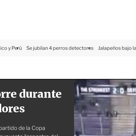
co y Perú
Se jubilan 4 perros detectores
Jalapeños bajo la
rre durante
dores
partido de la Copa