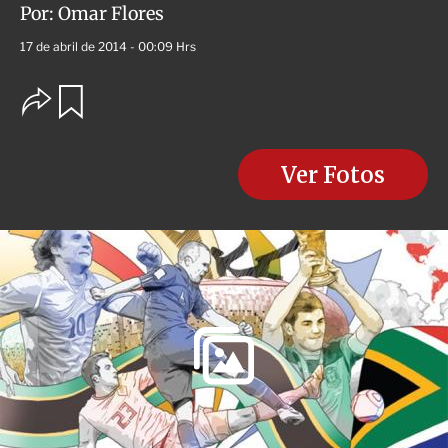
Por:
Omar Flores
17 de abril de 2014 - 00:09 Hrs
O
G
u
p
a
c
r
i
d
o
Ver Fotos
a
n
r
e
s
d
e
c
o
m
p
a
r
t
i
r