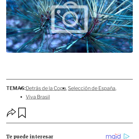
TEMAS:
Detrás de la Copa
Selección de España
Viva Brasil
O
G
p
u
c
a
i
r