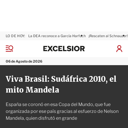
LO DE HOY:
La DEA reconoce a García Harfuch
¡Rescaten al Schnauzer!
E
x
M
I
c
e
n
n
e
i
06 de Agosto de 2026
ú
l
c
s
i
Viva Brasil: Sudáfrica 2010, el
i
a
o
r
mito Mandela
r
S
e
s
España se coronó en esa Copa del Mundo, que fue
i
ó
organizada por ese país gracias al esfuerzo de Nelson
n
Mandela, quien disfrutó en grande