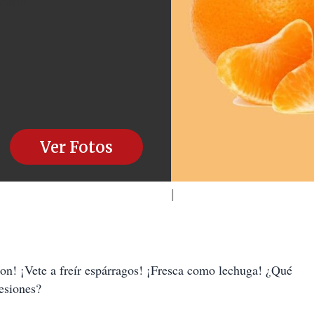
nchito
Ver Fotos
ron! ¡Vete a freír espárragos! ¡Fresca como lechuga! ¿Qué
resiones?