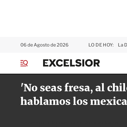
06 de Agosto de 2026
LO DE HOY:
La D
E
x
M
c
e
e
n
l
'No seas fresa, al chil
ú
s
i
o
hablamos los mexica
r
Hablamos con la creadora detrás de las ilustracione