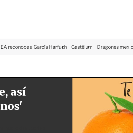
EA reconoce a García Harfuch
Gastélum
Dragones mexi
e, así
nos'
s que le dan vuelta a