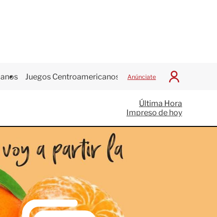
canos
Juegos Centroamericanos
Anúnciate
I
n
i
Última Hora
c
Impreso de hoy
i
a
r
S
e
s
i
ó
n