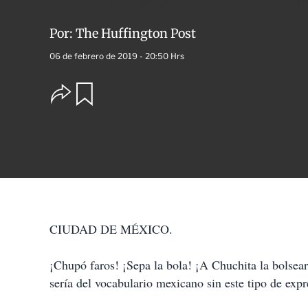
Facebook, la chef propietaria de la tortería San Pa
Por:
The Huffington Post
06 de febrero de 2019 - 20:50 Hrs
O
G
u
p
a
c
r
i
d
o
a
n
r
e
s
d
e
c
CIUDAD DE MÉXICO.
o
m
p
¡Chupó faros! ¡Sepa la bola! ¡A Chuchita la bolsea
a
sería del vocabulario mexicano sin este tipo de exp
r
t