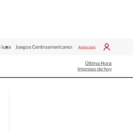
 lupa
Juegos Centroamericanos
Anúnciate
I
n
i
Última Hora
c
Impreso de hoy
i
a
r
S
e
s
i
ó
n