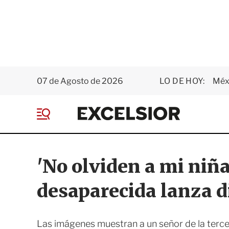
07 de Agosto de 2026
LO DE HOY:
Méxi
E
x
M
c
e
e
n
l
ú
s
'No olviden a mi niña
i
o
desaparecida lanza 
r
Las imágenes muestran a un señor de la terce