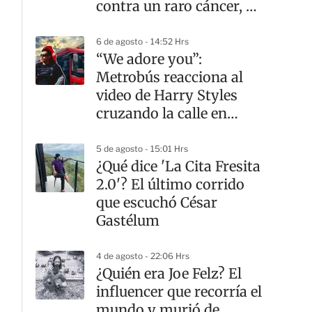
contra un raro cáncer, a
los 26 años
6 de agosto - 14:52 Hrs
“We adore you”:
Metrobús reacciona al
video de Harry Styles
cruzando la calle en
CDMX
5 de agosto - 15:01 Hrs
¿Qué dice 'La Cita Fresita
2.0'? El último corrido
que escuchó César
Gastélum
4 de agosto - 22:06 Hrs
¿Quién era Joe Felz? El
influencer que recorría el
mundo y murió de