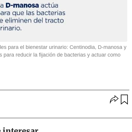
les para el bienestar urinario: Centinodia, D-manosa y
 para reducir la fijación de bacterias y actuar como
O
p
u
c
a
i
r
o
d