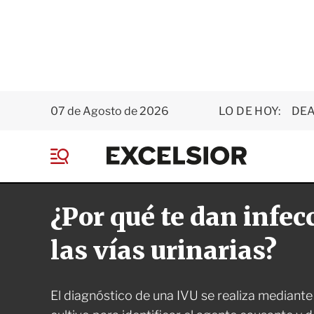
07 de Agosto de 2026
LO DE HOY:
DEA
E
x
M
c
e
e
n
l
¿Por qué te dan infec
ú
s
i
o
las vías urinarias?
r
El diagnóstico de una IVU se realiza mediante 