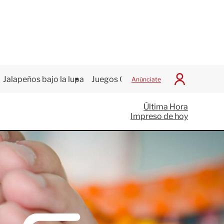
Jalapeños bajo la lupa
Juegos Centroamericanos
Anúnciate
I
n
i
Última Hora
c
Impreso de hoy
i
a
r
S
e
s
i
ó
n