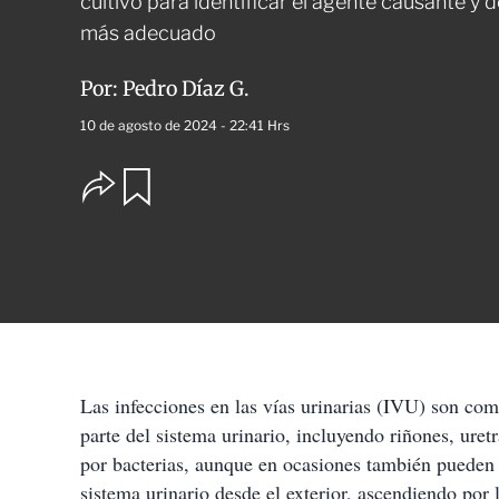
cultivo para identificar el agente causante y 
más adecuado
Por:
Pedro Díaz G.
10 de agosto de 2024 - 22:41 Hrs
O
G
u
p
a
c
r
i
d
o
a
n
r
e
s
d
e
c
Las infecciones en las vías urinarias (IVU) son co
o
parte del sistema urinario, incluyendo riñones, uret
m
p
por bacterias, aunque en ocasiones también pueden s
a
sistema urinario desde el exterior, ascendiendo por l
r