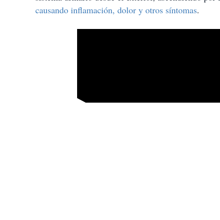
t
causando inflamación, dolor y otros síntomas
.
i
r