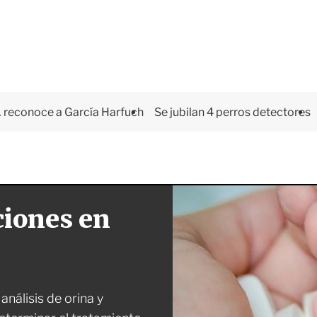
 reconoce a García Harfuch
Se jubilan 4 perros detectores
ciones en
análisis de orina y