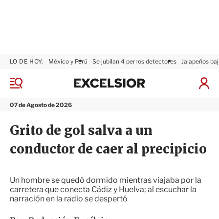
LO DE HOY:
México y Perú
Se jubilan 4 perros detectores
Jalapeños baj
E
x
M
I
c
e
n
n
e
i
07 de Agosto de 2026
ú
l
c
s
i
Grito de gol salva a un
i
a
o
r
conductor de caer al precipicio
r
S
e
s
i
Un hombre se quedó dormido mientras viajaba por la
ó
carretera que conecta Cádiz y Huelva; al escuchar la
n
narración en la radio se despertó