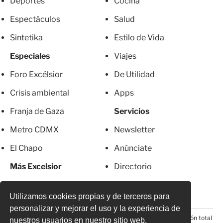
Deportes
Cocina
Espectáculos
Salud
Sintetika
Estilo de Vida
Especiales
Viajes
Foro Excélsior
De Utilidad
Crisis ambiental
Apps
Franja de Gaza
Servicios
Metro CDMX
Newsletter
El Chapo
Anúnciate
Más Excelsior
Directorio
Mujeres
Suscripciones
Utilizamos cookies propias y de terceros para
personalizar y mejorar el uso y la experiencia de
© 2026 Todos los derechos reservados. Prohibida la reproducción total
nuestros usuarios en nuestro sitio web.