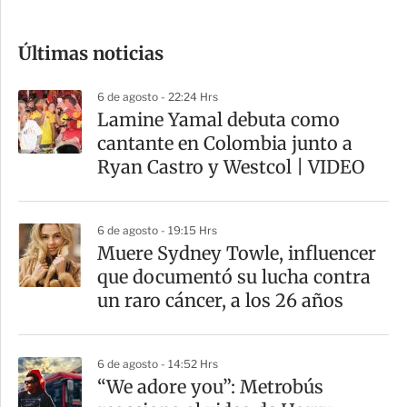
c
o
Últimas noticias
m
p
6 de agosto - 22:24 Hrs
a
Lamine Yamal debuta como
r
cantante en Colombia junto a
t
Ryan Castro y Westcol | VIDEO
i
r
6 de agosto - 19:15 Hrs
Muere Sydney Towle, influencer
que documentó su lucha contra
un raro cáncer, a los 26 años
6 de agosto - 14:52 Hrs
“We adore you”: Metrobús