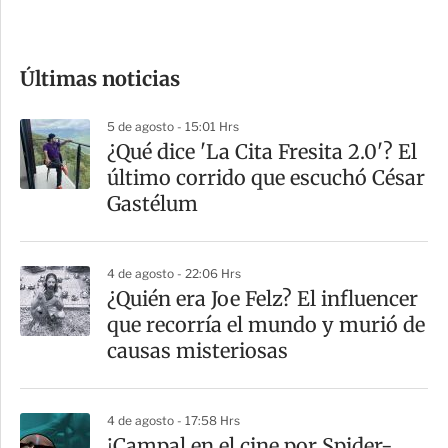
c
o
Últimas noticias
m
p
5 de agosto - 15:01 Hrs
a
¿Qué dice 'La Cita Fresita 2.0'? El
r
último corrido que escuchó César
t
Gastélum
i
r
4 de agosto - 22:06 Hrs
¿Quién era Joe Felz? El influencer
que recorría el mundo y murió de
causas misteriosas
4 de agosto - 17:58 Hrs
¡Campal en el cine por Spider-