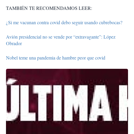
TAMBIÉN TE RECOMENDAMOS LEER:
¿Si me vacunan contra covid debo seguir usando cubrebocas?
Avión presidencial no se vende por “extravagante”: López
Obrador
Nobel teme una pandemia de hambre peor que covid