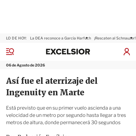
LO DE HOY:
La DEA reconoce a García Harfuch
¡Rescaten al Schnauzer!
E
x
M
I
c
e
n
n
e
i
06 de Agosto de 2026
ú
l
c
s
i
Así fue el aterrizaje del
i
a
o
r
Ingenuity en Marte
r
S
e
s
Está previsto que en su primer vuelo ascienda a una
i
velocidad de un metro por segundo hasta llegar a tres
ó
metros de altura, donde permanecerá 30 segundos
n