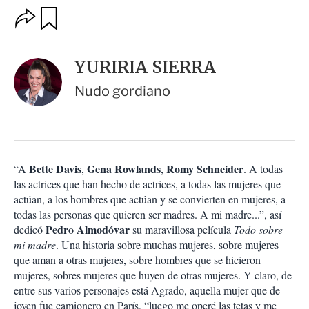
O
G
u
p
a
c
r
i
d
YURIRIA SIERRA
o
a
n
r
Nudo gordiano
e
s
d
e
c
o
Bette Davis
Gena
Rowlands
Romy
Schneider
“A
,
,
. A todas
m
las actrices que han hecho de actrices, a todas las mujeres que
p
a
actúan, a los hombres que actúan y se convierten en mujeres, a
r
todas las personas que quieren ser madres. A mi madre...”, así
t
Pedro
Almodóvar
dedicó
su maravillosa película
Todo sobre
i
mi madre
. Una historia sobre muchas mujeres, sobre mujeres
r
que aman a otras mujeres, sobre hombres que se hicieron
mujeres, sobres mujeres que huyen de otras mujeres. Y claro, de
entre sus varios personajes está Agrado, aquella mujer que de
joven fue camionero en París, “luego me operé las tetas y me