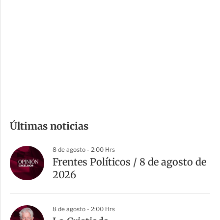
o
d
n
a
e
r
s
d
e
c
o
m
Últimas noticias
p
a
8 de agosto - 2:00 Hrs
r
Frentes Políticos / 8 de agosto de
t
2026
i
r
8 de agosto - 2:00 Hrs