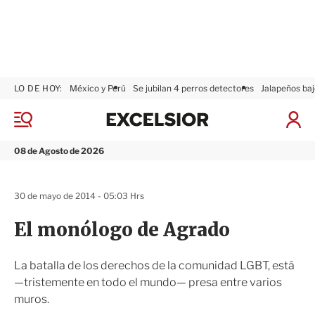
LO DE HOY:
México y Perú
Se jubilan 4 perros detectores
Jalapeños baj
E
x
M
I
c
e
n
n
e
i
08 de Agosto de 2026
ú
l
c
s
i
i
a
30 de mayo de 2014 - 05:03 Hrs
o
r
r
S
El monólogo de Agrado
e
s
i
La batalla de los derechos de la comunidad LGBT, está
ó
—tristemente en todo el mundo— presa entre varios
n
muros.