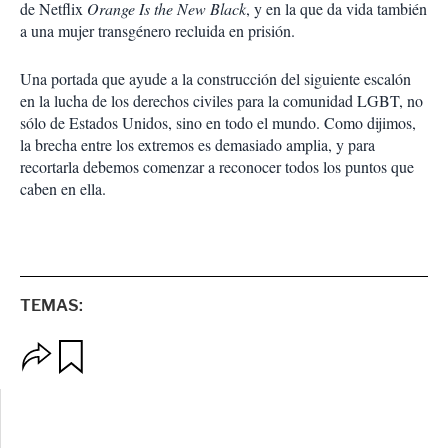
de Netflix
Orange Is the New Black
, y en la que da vida también
a una mujer transgénero recluida en prisión.
Una portada que ayude a la construcción del siguiente escalón
en la lucha de los derechos civiles para la comunidad LGBT, no
sólo de Estados Unidos, sino en todo el mundo. Como dijimos,
la brecha entre los extremos es demasiado amplia, y para
recortarla debemos comenzar a reconocer todos los puntos que
caben en ella.
TEMAS:
O
G
p
u
c
a
i
r