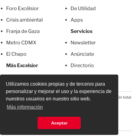
Foro Excélsior
De Utilidad
Crisis ambiental
Apps
Franja de Gaza
Servicios
Metro CDMX
Newsletter
El Chapo
Anúnciate
Más Excelsior
Directorio
Mujeres
Suscripciones
Utilizamos cookies propias y de terceros para
personalizar y mejorar el uso y la experiencia de
© 2026 Todos los derechos reservados. Prohibida la reproducción total
nuestros usuarios en nuestro sitio web.
o parcial, incluyendo cualquier medio electrónico*
Más información
Aceptar