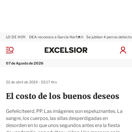
LO DE HOY:
DEA reconoce a García Harfuch
Se jubilan 4 perros detecto
E
x
M
I
c
e
n
n
e
i
07 de Agosto de 2026
ú
l
c
s
i
i
a
22 de abril de 2019 - 02:17 Hrs
o
r
r
S
El costo de los buenos deseos
e
s
i
Gefeliciteerd, PP. Las imágenes son espeluznantes. La
ó
sangre, los cuerpos, las sillas desperdigadas en
n
desorden en lo que unos segundos antes era la fiesta