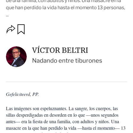
de una familia, con adultos y niños. Una masacre en la
que han perdido la vida hasta el momento 13 personas,
...
O
G
u
p
a
c
r
i
d
VÍCTOR BELTRI
o
a
n
r
Nadando entre tiburones
e
s
d
e
c
o
Gefeliciteerd, PP.
m
p
a
Las imágenes son espeluznantes. La sangre, los cuerpos, las
r
sillas desperdigadas en desorden en lo que —unos segundos
t
antes— era la fiesta de una familia, con adultos y niños. Una
i
masacre en la que han perdido la vida —hasta el momento— 13
r