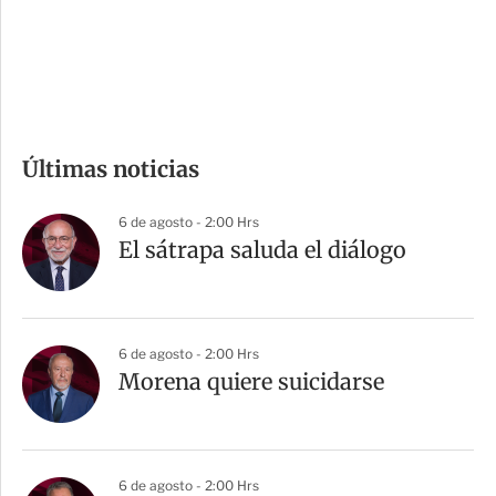
d
e
c
o
m
Últimas noticias
p
a
6 de agosto - 2:00 Hrs
r
El sátrapa saluda el diálogo
t
i
r
6 de agosto - 2:00 Hrs
Morena quiere suicidarse
6 de agosto - 2:00 Hrs