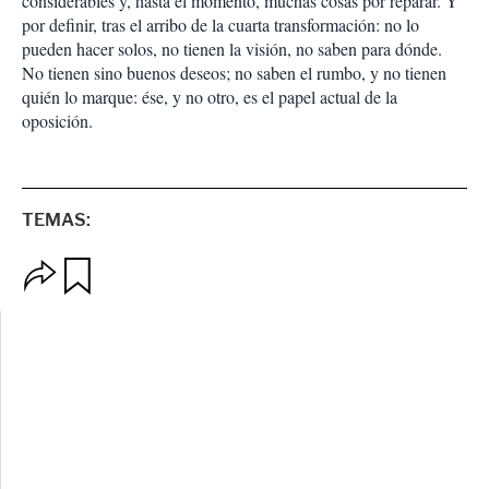
considerables y, hasta el momento, muchas cosas por reparar. Y
por definir, tras el arribo de la cuarta transformación: no lo
pueden hacer solos, no tienen la visión, no saben para dónde.
No tienen sino buenos deseos; no saben el rumbo, y no tienen
quién lo marque: ése, y no otro, es el papel actual de la
oposición.
TEMAS:
O
G
p
u
c
a
i
r
o
d
n
a
e
r
s