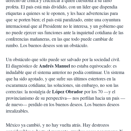
derecho de crítica y crucificar a quien cuestiona a su falso
profeta. El país está más dividido, con un líder que dispendia
etiquetas a quienes se le oponen, y les hace advertencias para
que se porten bien; el país está paralizado, entre una coyuntura
internacional que al Presidente no le interesa, y un gobierno que
no puede ejercer sus funciones ante la inquietud cotidiana de las
conferencias mañaneras, en las que todo puede cambiar de
rumbo. Los buenos deseos son un obstáculo.
Un obstáculo que sólo puede ser salvado por la sociedad civil.
Andrés Manuel
El diagnóstico de
no estaba equivocado: es
indudable que el sistema anterior no podía continuar. Un sistema
que ha sido agotado, y que sufre sus últimos estertores en la
escaramuza cotidiana; las soluciones, sin embargo, no son las
López Obrador
correctas: la nostalgia de
por los 70 —y el
provincianismo de su perspectiva— nos perfilan hacia un país —
de nuevo— perdido en los buenos deseos. Los buenos deseos
irrealizables.
México ya cambió, y no hay vuelta atrás. Hay destrozos