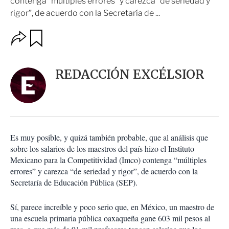
contenga “múltiples errores” y carezca “de seriedad y
rigor”, de acuerdo con la Secretaría de ...
O
G
u
p
a
c
r
i
d
REDACCIÓN EXCÉLSIOR
o
a
n
r
e
s
d
e
c
Es muy posible, y quizá también probable, que al análisis que
o
sobre los salarios de los maestros del país hizo el Instituto
m
Mexicano para la Competitividad (Imco) contenga “múltiples
p
a
errores” y carezca “de seriedad y rigor”, de acuerdo con la
r
Secretaría de Educación Pública (SEP).
t
i
Sí, parece increíble y poco serio que, en México, un maestro de
r
una escuela primaria pública oaxaqueña gane 603 mil pesos al