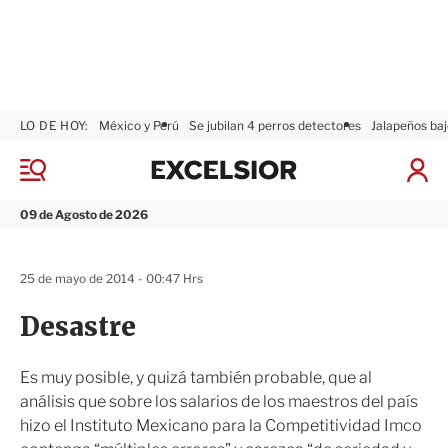
LO DE HOY:
México y Perú
Se jubilan 4 perros detectores
Jalapeños baj
E
x
M
I
c
e
n
n
e
i
09 de Agosto de 2026
ú
l
c
s
i
i
a
25 de mayo de 2014 - 00:47 Hrs
o
r
r
S
Desastre
e
s
i
Es muy posible, y quizá también probable, que al
ó
análisis que sobre los salarios de los maestros del país
n
hizo el Instituto Mexicano para la Competitividad Imco