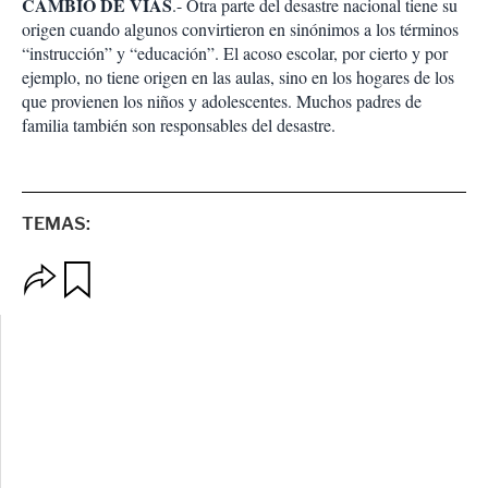
CAMBIO DE VÍAS
.- Otra parte del desastre nacional tiene su
origen cuando algunos convirtieron en sinónimos a los términos
“instrucción” y “educación”. El acoso escolar, por cierto y por
ejemplo, no tiene origen en las aulas, sino en los hogares de los
que provienen los niños y adolescentes. Muchos padres de
familia también son responsables del desastre.
TEMAS:
O
G
p
u
c
a
i
r
o
d
n
a
e
r