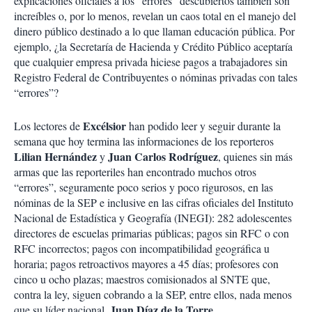
explicaciones oficiales a los “errores” descubiertos también son
increíbles o, por lo menos, revelan un caos total en el manejo del
dinero público destinado a lo que llaman educación pública. Por
ejemplo, ¿la Secretaría de Hacienda y Crédito Público aceptaría
que cualquier empresa privada hiciese pagos a trabajadores sin
Registro Federal de Contribuyentes o nóminas privadas con tales
“errores”?
Excélsior
Los lectores de
han podido leer y seguir durante la
semana que hoy termina las informaciones de los reporteros
Lilian
Hernández
Juan
Carlos
Rodríguez
y
, quienes sin más
armas que las reporteriles han encontrado muchos otros
“errores”, seguramente poco serios y poco rigurosos, en las
nóminas de la SEP e inclusive en las cifras oficiales del Instituto
Nacional de Estadística y Geografía (INEGI): 282 adolescentes
directores de escuelas primarias públicas; pagos sin RFC o con
RFC incorrectos; pagos con incompatibilidad geográfica u
horaria; pagos retroactivos mayores a 45 días; profesores con
cinco u ocho plazas; maestros comisionados al SNTE que,
contra la ley, siguen cobrando a la SEP, entre ellos, nada menos
Juan
Díaz
de
la
Torre
que su líder nacional,
.