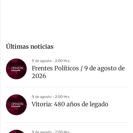
s
d
e
c
o
m
Últimas noticias
p
a
9 de agosto - 2:00 Hrs
r
Frentes Políticos / 9 de agosto de
t
2026
i
r
9 de agosto - 2:00 Hrs
Vitoria: 480 años de legado
9 de agosto - 2:00 Hrs