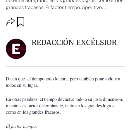
determinante, tanto en los grandes logros, como en los
grandes fracasos. El factor tiempo. Aperitivo: ...
O
G
u
p
a
c
r
i
d
REDACCIÓN EXCÉLSIOR
o
a
n
r
e
s
d
e
c
Dicen que el tiempo todo lo cura, pero también pone todo y a
o
todos en su lugar.
m
p
a
En otras palabras, el tiempo devuelve todo a su justa dimensión,
r
mientras es factor determinante, tanto en los grandes logros,
t
como en los grandes fracasos.
i
r
El factor tiempo
.