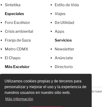
Sintetika
Estilo de Vida
Especiales
Viajes
Foro Excélsior
De Utilidad
Crisis ambiental
Apps
Franja de Gaza
Servicios
Metro CDMX
Newsletter
El Chapo
Anúnciate
Más Excelsior
Directorio
Mujeres
Suscripciones
Utilizamos cookies propias y de terceros para
personalizar y mejorar el uso y la experiencia de
© 2026 Todos los derechos reservados. Prohibida la reproducción total
nuestros usuarios en nuestro sitio web.
o parcial, incluyendo cualquier medio electrónico*
Más información