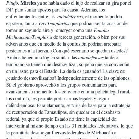
Mireles
Pitufo
.
ya se había dado el lujo de realizar su gira por el
DF, para sumar apoyos para su causa. Además, los
enfrentamientos entre las
autodefensas
, el momento podría
espolear, tanto a
Los Templarios
que podrían ver la ocasión de
tomar un segundo aire y emerger como una
Familia
Michoacana-Templaria
de tercera generación, o bien por sus
adversarios que en medio de la confusión podrían arrebatar
posiciones a la fuerza. ¿Con qué escenario se quedan ustedes?
Ambos tienen una lógica similar: las
autodefensas
tarde o
temprano se tienen que desmovilizar, so pena que se conviertan
en un lastre para el Estado. La duda es ¿cuándo? La clave es:
¿cuándo desmovilizarlos? Independientemente de las opiniones.
Sí, el gobierno aprovechó a los grupos comunitarios para
avanzar en su momento, los convierte en una policía legal rural,
los controla, les permite portar armas legales y seguir
defendiéndose. Paralelamente, serviría de base para la estrategia
de recuperación de Tamaulipas, sin quedar en el desabasto
federal, ya que el propio Estado no tiene la capacidad de
intervenir al mismo tiempo en las 31 entidades federativas, lo que
le permitiría desahogar fuerzas federales de Michoacán a