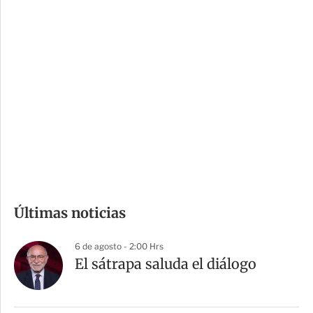
c
a
i
r
o
d
n
a
e
r
s
d
e
c
o
m
Últimas noticias
p
a
6 de agosto - 2:00 Hrs
r
El sátrapa saluda el diálogo
t
i