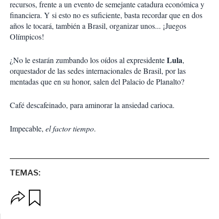
recursos, frente a un evento de semejante catadura económica y
financiera. Y si esto no es suficiente, basta recordar que en dos
años le tocará, también a Brasil, organizar unos... ¡Juegos
Olímpicos!
Lula
¿No le estarán zumbando los oídos al expresidente
,
orquestador de las sedes internacionales de Brasil, por las
mentadas que en su honor, salen del Palacio de Planalto?
Café descafeinado, para aminorar la ansiedad carioca.
Impecable,
el factor tiempo
.
TEMAS:
O
G
p
u