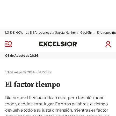
LO DE HOY:
La DEA reconoce a García Harfuch
Gastélum
Dragones m
E
x
M
I
c
e
n
n
e
i
06 de Agosto de 2026
ú
l
c
s
i
i
a
10 de mayo de 2014 - 01:22 Hrs
o
r
r
S
El factor tiempo
e
s
i
Dicen que el tiempo todo lo cura, pero también pone
ó
todo y a todos en su lugar. En otras palabras, el tiempo
n
devuelve todo a su justa dimensión, mientras es factor