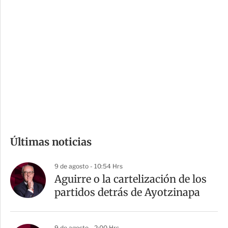
i
r
o
d
n
a
e
r
s
d
e
c
o
m
Últimas noticias
p
a
9 de agosto - 10:54 Hrs
r
Aguirre o la cartelización de los
t
partidos detrás de Ayotzinapa
i
r
9 de agosto - 2:00 Hrs