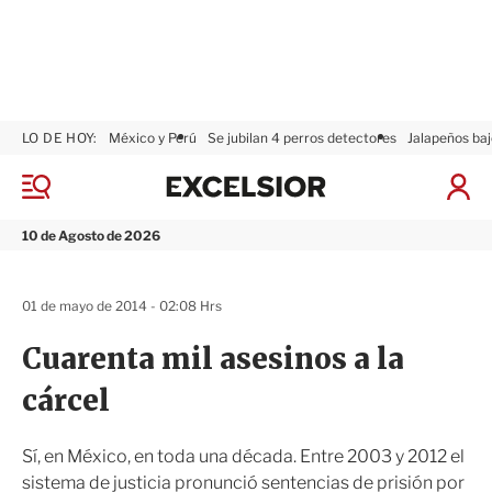
LO DE HOY:
México y Perú
Se jubilan 4 perros detectores
Jalapeños baj
E
x
M
I
c
e
n
n
e
i
10 de Agosto de 2026
ú
l
c
s
i
i
a
01 de mayo de 2014 - 02:08 Hrs
o
r
r
S
Cuarenta mil asesinos a la
e
s
cárcel
i
ó
n
Sí, en México, en toda una década. Entre 2003 y 2012 el
sistema de justicia pronunció sentencias de prisión por