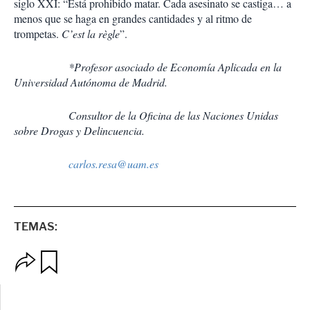
siglo XXI: “Está prohibido matar. Cada asesinato se castiga… a
menos que se haga en grandes cantidades y al ritmo de
trompetas.
C’est la règle
”.
*Profesor asociado de Economía Aplicada en la
Universidad Autónoma de Madrid.
Consultor de la Oficina de las Naciones Unidas
sobre Drogas y Delincuencia.
carlos.resa@uam.es
TEMAS:
O
G
p
u
c
a