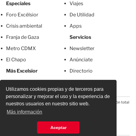
Especiales
Viajes
Foro Excélsior
De Utilidad
Crisis ambiental
Apps
Franja de Gaza
Servicios
Metro CDMX
Newsletter
El Chapo
Anúnciate
Más Excelsior
Directorio
Mujeres
Suscripciones
Utilizamos cookies propias y de terceros para
personalizar y mejorar el uso y la experiencia de
© 2026 Todos los derechos reservados. Prohibida la reproducción total
nuestros usuarios en nuestro sitio web.
o parcial, incluyendo cualquier medio electrónico*
Más información
Aceptar