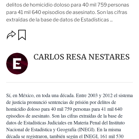
delitos de homicidio doloso para 40 mil 759 personas
para 41 mil 640 episodios de asesinato. Son las cifras
extraídas de la base de datos de Estadísticas ...
O
G
u
p
a
c
r
i
d
CARLOS RESA NESTARES
o
a
n
r
e
s
d
e
c
Sí, en México, en toda una década. Entre 2003 y 2012 el sistema
o
de justicia pronunció sentencias de prisión por delitos de
m
homicidio doloso para 40 mil 759 personas para 41 mil 640
p
a
episodios de asesinato. Son las cifras extraídas de la base de
r
datos de Estadísticas Judiciales en Materia Penal del Instituto
t
Nacional de Estadística y Geografía (INEGI). En la misma
i
década se registraron, también según el INEGI, 161 mil 530
r