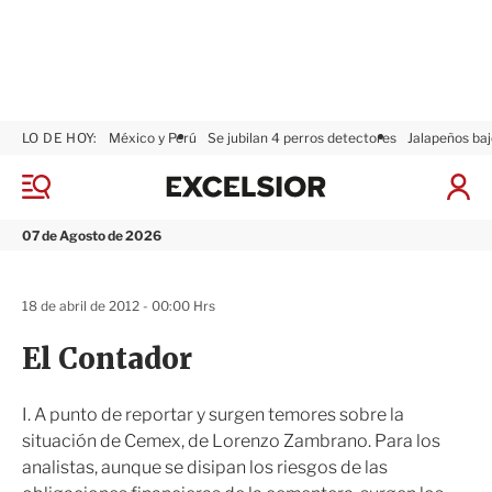
LO DE HOY:
México y Perú
Se jubilan 4 perros detectores
Jalapeños baj
E
x
M
I
c
e
n
n
e
i
07 de Agosto de 2026
ú
l
c
s
i
i
a
18 de abril de 2012 - 00:00 Hrs
o
r
r
S
El Contador
e
s
i
I. A punto de reportar y surgen temores sobre la
ó
situación de Cemex, de Lorenzo Zambrano. Para los
n
analistas, aunque se disipan los riesgos de las