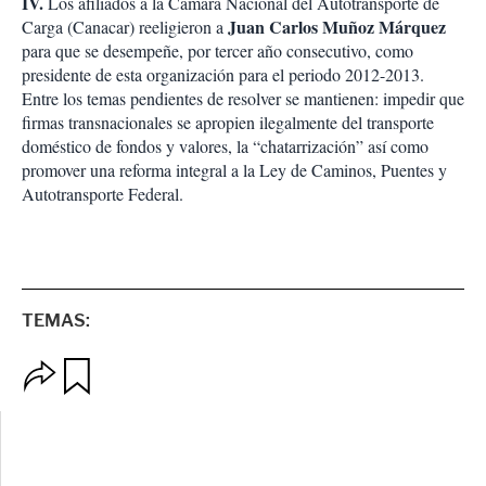
IV.
Los afiliados a la Cámara Nacional del Autotransporte de
Juan Carlos Muñoz Márquez
Carga (Canacar) reeligieron a
para que se desempeñe, por tercer año consecutivo, como
presidente de esta organización para el periodo 2012-2013.
Entre los temas pendientes de resolver se mantienen: impedir que
firmas transnacionales se apropien ilegalmente del transporte
doméstico de fondos y valores, la “chatarrización” así como
promover una reforma integral a la Ley de Caminos, Puentes y
Autotransporte Federal.
TEMAS:
O
G
p
u
c
a
i
r