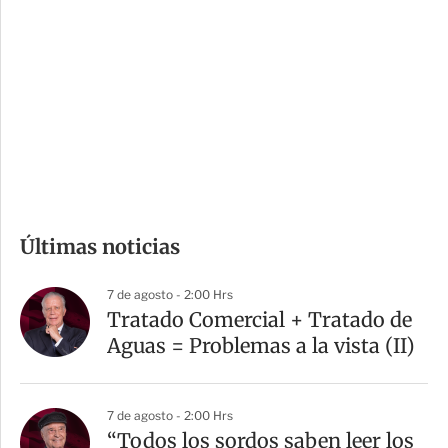
o
d
n
a
e
r
s
d
e
c
o
m
Últimas noticias
p
a
7 de agosto - 2:00 Hrs
r
Tratado Comercial + Tratado de
t
Aguas = Problemas a la vista (II)
i
r
7 de agosto - 2:00 Hrs
“Todos los sordos saben leer los