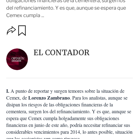
obligaciones financieras de la cementera, surgen los
del refinanciamiento. Y es que, aunque se espera que
Cemex cumpla ...
O
G
u
p
a
c
r
i
d
EL CONTADOR
o
a
n
r
e
s
d
e
c
I.
A punto de reportar y surgen temores sobre la situación de
o
Lorenzo Zambrano
Cemex, de
. Para los analistas, aunque se
m
disipan los riesgos de las obligaciones financieras de la
p
a
cementera, surgen los del refinanciamiento. Y es que, aunque se
r
espera que Cemex cumpla holgadamente sus obligaciones
t
financieras en junio de este año, podría necesitar refinanciar sus
i
considerables vencimientos para 2014, lo antes posible, situación
r
que los accionistas ven como riesgosa.