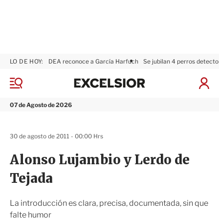
LO DE HOY:
DEA reconoce a García Harfuch
Se jubilan 4 perros detecto
E
x
M
I
c
e
n
n
e
i
07 de Agosto de 2026
ú
l
c
s
i
i
a
30 de agosto de 2011 - 00:00 Hrs
o
r
r
S
Alonso Lujambio y Lerdo de
e
s
Tejada
i
ó
n
La introducción es clara, precisa, documentada, sin que
falte humor