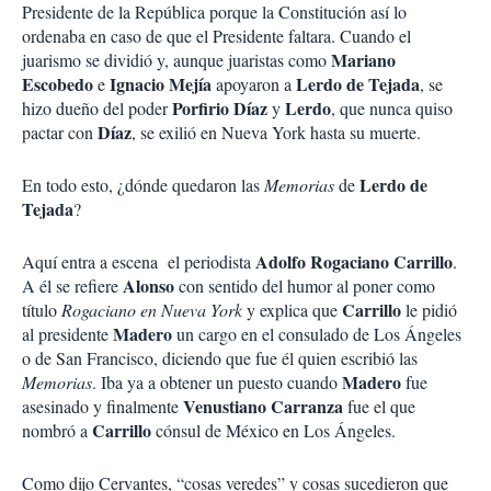
Presidente de la República porque la Constitución así lo
ordenaba en caso de que el Presidente faltara. Cuando el
Mariano
juarismo se dividió y, aunque juaristas como
Escobedo
Ignacio Mejía
Lerdo de Tejada
e
apoyaron a
, se
Porfirio Díaz
Lerdo
hizo dueño del poder
y
, que nunca quiso
Díaz
pactar con
, se exilió en Nueva York hasta su muerte.
Lerdo de
En todo esto, ¿dónde quedaron las
Memorias
de
Tejada
?
Adolfo Rogaciano Carrillo
Aquí entra a escena el periodista
.
Alonso
A él se refiere
con sentido del humor al poner como
Carrillo
título
Rogaciano en Nueva York
y explica que
le pidió
Madero
al presidente
un cargo en el consulado de Los Ángeles
o de San Francisco, diciendo que fue él quien escribió las
Madero
Memorias
. Iba ya a obtener un puesto cuando
fue
Venustiano Carranza
asesinado y finalmente
fue el que
Carrillo
nombró a
cónsul de México en Los Ángeles.
Como dijo Cervantes, “cosas veredes” y cosas sucedieron que