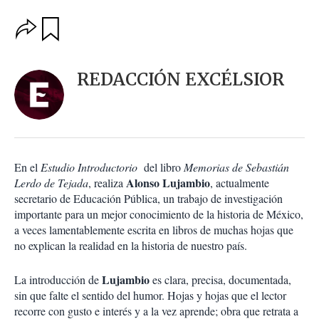
O
G
u
p
a
c
r
i
d
REDACCIÓN EXCÉLSIOR
o
a
n
r
e
s
d
e
c
En el
Estudio Introductorio
del libro
Memorias de Sebastián
o
Alonso Lujambio
Lerdo de Tejada
, realiza
, actualmente
m
secretario de Educación Pública, un trabajo de investigación
p
a
importante para un mejor conocimiento de la historia de México,
r
a veces lamentablemente escrita en libros de muchas hojas que
t
no explican la realidad en la historia de nuestro país.
i
r
Lujambio
La introducción de
es clara, precisa, documentada,
sin que falte el sentido del humor. Hojas y hojas que el lector
recorre con gusto e interés y a la vez aprende; obra que retrata a