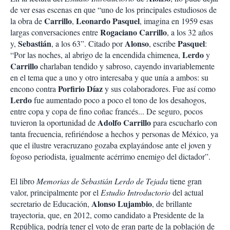
de ver esas escenas en que “uno de los principales estudiosos de
Carrillo
Leonardo Pasquel
la obra de
,
, imagina en 1959 esas
Rogaciano Carrillo
largas conversaciones entre
, a los 32 años
Sebastián
Alonso
Pasquel
y,
, a los 63”. Citado por
, escribe
:
Lerdo
“Por las noches, al abrigo de la encendida chimenea,
y
Carrillo
charlaban tendido y sabroso, cayendo invariablemente
en el tema que a uno y otro interesaba y que unía a ambos: su
Porfirio Díaz
encono contra
y sus colaboradores. Fue así como
Lerdo
fue aumentado poco a poco el tono de los desahogos,
entre copa y copa de fino coñac francés... De seguro, pocos
Adolfo Carrillo
tuvieron la oportunidad de
para escucharlo con
tanta frecuencia, refiriéndose a hechos y personas de México, ya
que el ilustre veracruzano gozaba explayándose ante el joven y
fogoso periodista, igualmente acérrimo enemigo del dictador”.
El libro
Memorias de Sebastián Lerdo de Tejada
tiene gran
valor, principalmente por el
Estudio Introductorio
del actual
Alonso Lujambio
secretario de Educación,
, de brillante
trayectoria, que, en 2012, como candidato a Presidente de la
República, podría tener el voto de gran parte de la población de