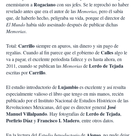
Rogaciano
enemistaron a
con sus jefes. Se le reprochó no haber
revelado antes que era el autor de las
Memorias,
pero él sabía
que, de haberlo hecho, peligraba su vida, porque el director de
El Mundo
había sido asesinado después de publicar dichas
Memorias
.
Carrillo
Total:
siempre en apuros, sin dinero y sin pago de
Calles
regalías. Cuando al fin parece que el gobierno de
algo le
va a pagar, el excelente periodista fallece y es hasta ahora, en
Lerdo de Tejada
2011, cuando se publican las
Memorias
de
Carrillo
escritas por
.
Lujambio
El estudio introductorio de
es excelente y así resulta
especialmente valioso el libro que tengo en mis manos, recién
publicado por el Instituto Nacional de Estudios Históricos de las
José
Revoluciones Mexicanas, del que es director general
Manuel Villalpando
Lerdo de Tejada
. Hay fotografías de
,
Porfirio Díaz
Francisco I. Madero
y
, entre otros datos.
Alonso
En la lectura del
Estudio Introductorio
de
, no pude dejar