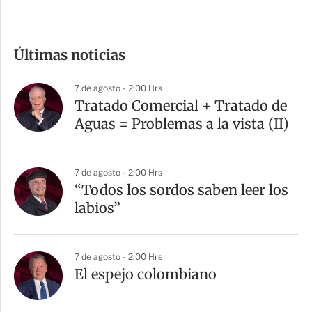
c
o
m
Últimas noticias
p
a
7 de agosto - 2:00 Hrs
r
Tratado Comercial + Tratado de
t
Aguas = Problemas a la vista (II)
i
r
7 de agosto - 2:00 Hrs
“Todos los sordos saben leer los
labios”
7 de agosto - 2:00 Hrs
El espejo colombiano