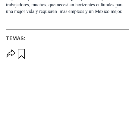
trabajadores, muchos, que necesitan horizontes culturales para
una mejor vida y requieren más empleos y un México mejor.
TEMAS:
O
G
p
u
c
a
i
r
o
d
n
a
e
r
s
d
e