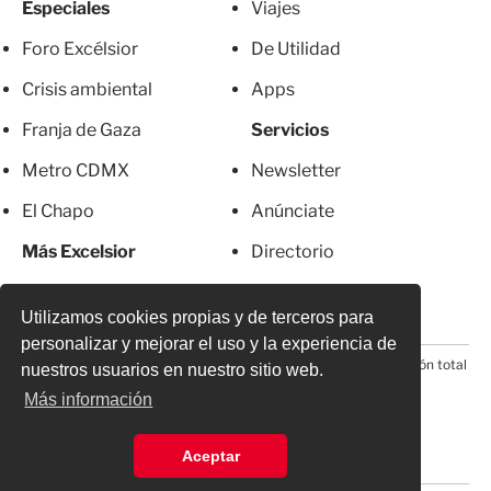
Especiales
Viajes
Foro Excélsior
De Utilidad
Crisis ambiental
Apps
Franja de Gaza
Servicios
Metro CDMX
Newsletter
El Chapo
Anúnciate
Más Excelsior
Directorio
Mujeres
Suscripciones
Utilizamos cookies propias y de terceros para
personalizar y mejorar el uso y la experiencia de
© 2026 Todos los derechos reservados. Prohibida la reproducción total
nuestros usuarios en nuestro sitio web.
o parcial, incluyendo cualquier medio electrónico*
Más información
Aceptar