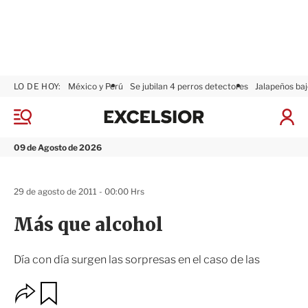
LO DE HOY:
México y Perú
Se jubilan 4 perros detectores
Jalapeños baj
E
x
M
I
c
e
n
n
e
i
09 de Agosto de 2026
ú
l
c
s
i
i
a
29 de agosto de 2011 - 00:00 Hrs
o
r
r
S
Más que alcohol
e
s
i
Día con día surgen las sorpresas en el caso de las
ó
n
O
G
u
p