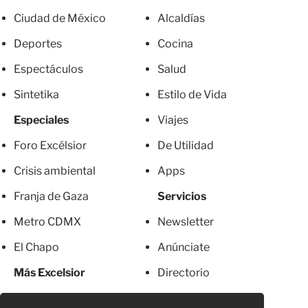
Ciudad de México
Alcaldías
Deportes
Cocina
Espectáculos
Salud
Sintetika
Estilo de Vida
Especiales
Viajes
Foro Excélsior
De Utilidad
Crisis ambiental
Apps
Franja de Gaza
Servicios
Metro CDMX
Newsletter
El Chapo
Anúnciate
Más Excelsior
Directorio
Mujeres
Suscripciones