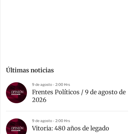
n
a
e
r
s
d
e
c
o
m
Últimas noticias
p
a
9 de agosto - 2:00 Hrs
r
Frentes Políticos / 9 de agosto de
t
2026
i
r
9 de agosto - 2:00 Hrs
Vitoria: 480 años de legado