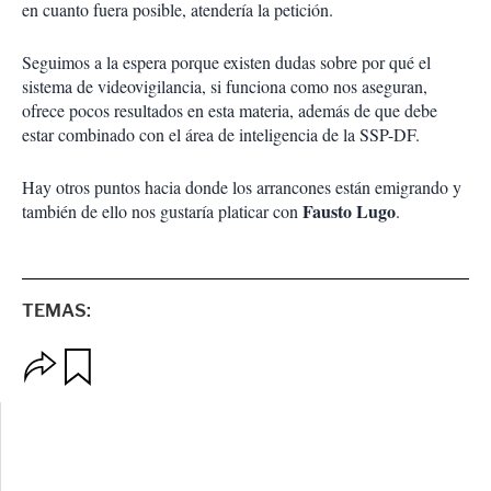
en cuanto fuera posible, atendería la petición.
Seguimos a la espera porque existen dudas sobre por qué el
sistema de videovigilancia, si funciona como nos aseguran,
ofrece pocos resultados en esta materia, además de que debe
estar combinado con el área de inteligencia de la SSP-DF.
Hay otros puntos hacia donde los arrancones están emigrando y
Fausto Lugo
también de ello nos gustaría platicar con
.
TEMAS:
O
G
p
u
c
a
i
r
o
d