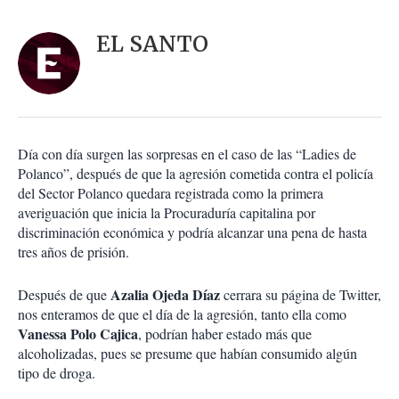
a
c
r
i
d
EL SANTO
o
a
n
r
e
s
d
e
c
Día con día surgen las sorpresas en el caso de las “Ladies de
o
Polanco”, después de que la agresión cometida contra el policía
m
del Sector Polanco quedara registrada como la primera
p
a
averiguación que inicia la Procuraduría capitalina por
r
discriminación económica y podría alcanzar una pena de hasta
t
tres años de prisión.
i
r
Azalia Ojeda Díaz
Después de que
cerrara su página de Twitter,
nos enteramos de que el día de la agresión, tanto ella como
Vanessa Polo Cajica
, podrían haber estado más que
alcoholizadas, pues se presume que habían consumido algún
tipo de droga.