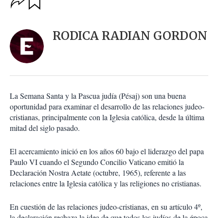
u
p
a
c
r
i
d
RODICA RADIAN GORDON
o
a
n
r
e
s
d
e
c
La Semana Santa y la Pascua judía (Pésaj) son una buena
o
oportunidad para examinar el desarrollo de las relaciones judeo-
m
cristianas, principalmente con la Iglesia católica, desde la última
p
a
mitad del siglo pasado.
r
t
El acercamiento inició en los años 60 bajo el liderazgo del papa
i
Paulo VI cuando el Segundo Concilio Vaticano emitió la
r
Declaración Nostra Aetate (octubre, 1965), referente a las
relaciones entre la Iglesia católica y las religiones no cristianas.
En cuestión de las relaciones judeo-cristianas, en su artículo 4º,
la declaración rechaza la idea de que todos los judíos de la época