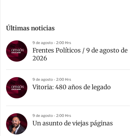
c
o
m
Últimas noticias
p
a
9 de agosto - 2:00 Hrs
r
Frentes Políticos / 9 de agosto de
t
2026
i
r
9 de agosto - 2:00 Hrs
Vitoria: 480 años de legado
9 de agosto - 2:00 Hrs
Un asunto de viejas páginas