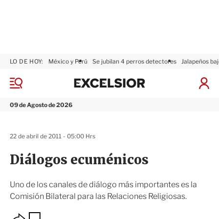
LO DE HOY:
México y Perú
Se jubilan 4 perros detectores
Jalapeños baj
E
x
M
I
c
e
n
n
e
i
09 de Agosto de 2026
ú
l
c
s
i
i
a
22 de abril de 2011 - 05:00 Hrs
o
r
r
S
Diálogos ecuménicos
e
s
i
Uno de los canales de diálogo más importantes es la
ó
Comisión Bilateral para las Relaciones Religiosas.
n
O
G