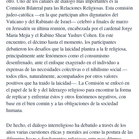
otro. Uno de los canales de diálogo más importantes es la
Comisión Bilateral para las Relaciones Religiosas. Esta comisión
judeo-católica —en la que participan altos dignatarios del
Vaticano y del Rabinato de Israel— celebró a finales de marzo
en Jerusalén su última reunión, encabezada por el cardenal Jorge
María Mejía y el Rabino Shear Yashuv Cohen. En este
encuentro, el décimo hasta el momento, los participantes
debatieron los desafíos que la laicidad plantea a la fe religiosa,
principalmente ante fenómenos como el consumismo
desenfrenado, ante el enfoque exagerado en el individuo a
expensas de las necesidades colectivas o el nihilismo social —
todos ellos, naturalmente, acompañados por otros valores
positivos que ha traído la laicidad—. La Comisión se enfocó en
el papel de la fe y del liderazgo religioso para encontrar la forma
de replicar y enfrentar éstos y otros fenómenos negativos, con
base en el bien común y a las obligaciones de la sociedad
humana.
De hecho, el diálogo interreligioso ha debatido a través de los
años varias cuestiones éticas y morales así como la postura de las
diferentes bases y fundamentos religiosos ante esos dilemas.