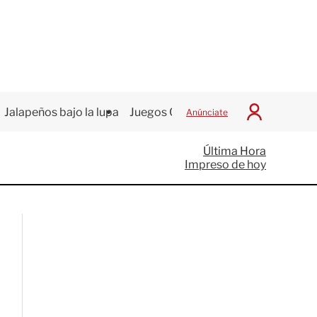
Jalapeños bajo la lupa
Juegos Centroamericanos
Anúnciate
I
n
i
Última Hora
c
Impreso de hoy
i
a
r
S
e
s
i
ó
n