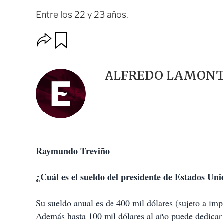
Entre los 22 y 23 años.
O
G
u
p
a
c
r
i
d
ALFREDO LAMON
o
a
n
r
e
s
d
e
c
o
Raymundo Treviño
m
p
a
¿Cuál es el sueldo del presidente de Estados U
r
t
i
Su sueldo anual es de 400 mil dólares (sujeto a impu
r
Además hasta 100 mil dólares al año puede dedicar a