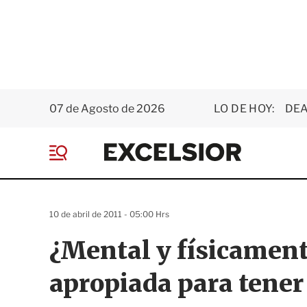
07 de Agosto de 2026
LO DE HOY:
DEA
E
x
M
c
e
e
n
l
ú
s
10 de abril de 2011 - 05:00 Hrs
i
o
¿Mental y físicament
r
apropiada para tener 