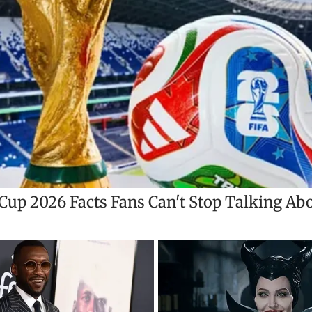
t
i
r