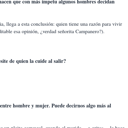
e hacen que con más ímpetu algunos hombres decidan
a, llega a esta conclusión: quien tiene una razón para vivir
ditable esa opinión, ¿verdad señorita Campanero?).
ite de quien la cuide al salir?
 entre hombre y mujer. Puede decirnos algo más al
nte un pleito conyugal, cuando el marido —a gritos— le hace