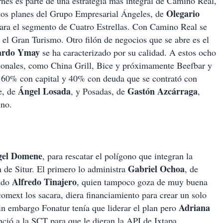
nes es parte de una estrategia más integral de Camino Real,
Olegario
 los planes del Grupo Empresarial Ángeles, de
para el segmento de Cuatro Estrellas. Con Camino Real se
 el Gran Turismo. Otro filón de negocios que se abre es el
ardo Ymay
se ha caracterizado por su calidad. A estos ocho
acionales, como China Grill, Bice y próximamente Beefbar y
á 60% con capital y 40% con deuda que se contrató con
Ángel Losada
Gastón Azcárraga
e, de
, y Posadas, de
,
ino.
gel Domene
, para rescatar el polígono que integran la
Gabriel Ochoa
 de Situr. El primero lo administra
, de
Alfredo Tinajero
undo
, quien tampoco goza de muy buena
comext los sacara, diera financiamiento para crear un solo
Adriana
in embargo Fonatur tenía que liderar el plan pero
ció a la SCT para que le dieran la API de Ixtapa.