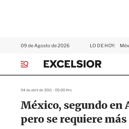
09 de Agosto de 2026
LO DE HOY:
Méxi
E
x
M
c
e
e
n
l
ú
s
04 de abril de 2011 - 05:00 Hrs
i
o
México, segundo en A
r
pero se requiere má