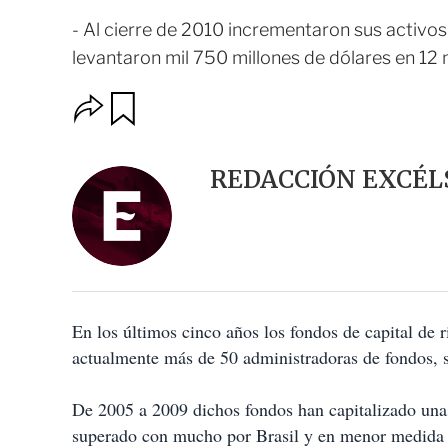
- Al cierre de 2010 incrementaron sus activo
levantaron mil 750 millones de dólares en 12
O
G
u
p
a
c
r
i
d
REDACCIÓN EXCÉL
o
a
n
r
e
s
d
e
c
o
En los últimos cinco años los fondos de capital de r
m
p
actualmente más de 50 administradoras de fondos, s
a
r
t
De 2005 a 2009 dichos fondos han capitalizado unas
i
superado con mucho por Brasil y en menor medida p
r