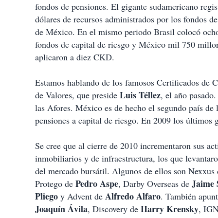
fondos de pensiones. El gigante sudamericano regist
dólares de recursos administrados por los fondos de
de México. En el mismo periodo Brasil colocó ocho
fondos de capital de riesgo y México mil 750 millon
aplicaron a diez CKD.
Estamos hablando de los famosos Certificados de C
Luis Téllez
de Valores, que preside
, el año pasado.
las Afores. México es de hecho el segundo país de 
pensiones a capital de riesgo. En 2009 los últimos g
Se cree que al cierre de 2010 incrementaron sus ac
inmobiliarios y de infraestructura, los que levanta
del mercado bursátil. Algunos de ellos son Nexxus
Pedro Aspe
Jaime 
Protego de
, Darby Overseas de
Pliego
Alfredo Alfaro
y Advent de
. También apunt
Joaquín Ávila
Harry Krensky
, Discovery de
, IG