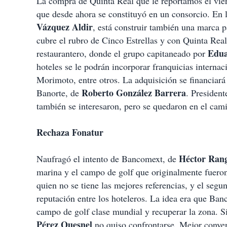
La compra de Quinta Real que le reportamos el vier
que desde ahora se constituyó en un consorcio. En
Vázquez Aldir
, está construir también una marca 
cubre el rubro de Cinco Estrellas y con Quinta Real
Edu
restaurantero, donde el grupo capitaneado por
hoteles se le podrán incorporar franquicias intern
Morimoto, entre otros. La adquisición se financiar
Roberto González Barrera
Banorte, de
. President
también se interesaron, pero se quedaron en el cam
Rechaza Fonatur
Héctor Ran
Naufragó el intento de Bancomext, de
marina y el campo de golf que originalmente fueron
quien no se tiene las mejores referencias, y el seg
reputación entre los hoteleros. La idea era que Ban
campo de golf clase mundial y recuperar la zona. S
Pérez Quesnel
no quiso confrontarse. Mejor conven