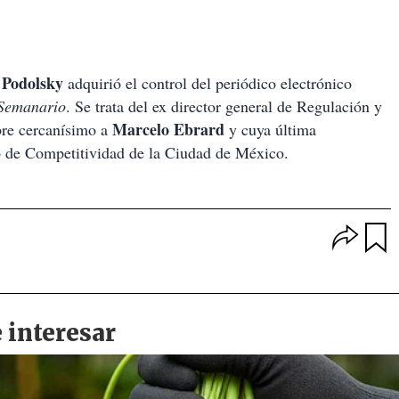
Podolsky
adquirió el control del periódico electrónico
Semanario
. Se trata del ex director general de Regulación y
Marcelo Ebrard
re cercanísimo a
y cuya última
jo de Competitividad de la Ciudad de México.
O
p
u
c
a
i
r
o
d
n
a
e
r