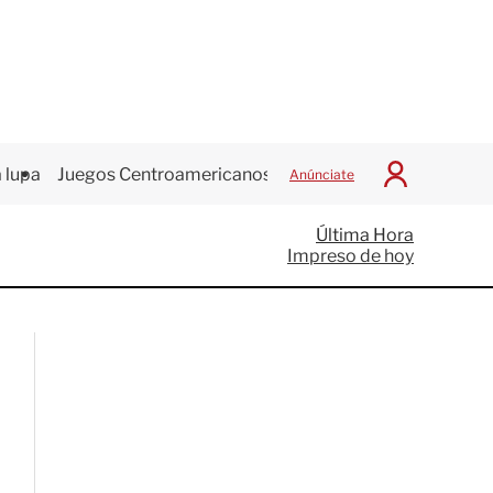
 lupa
Juegos Centroamericanos
Anúnciate
I
n
i
Última Hora
c
Impreso de hoy
i
a
r
S
e
s
i
ó
n