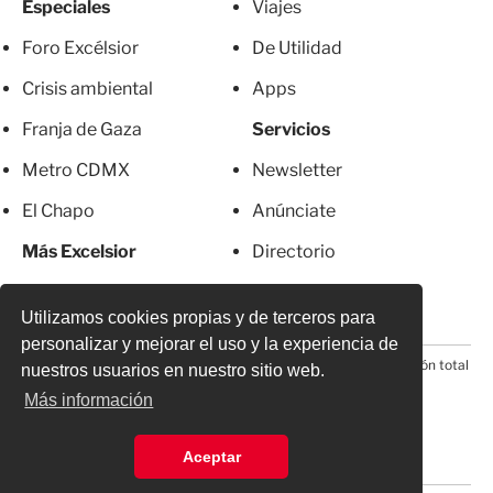
Especiales
Viajes
Foro Excélsior
De Utilidad
Crisis ambiental
Apps
Franja de Gaza
Servicios
Metro CDMX
Newsletter
El Chapo
Anúnciate
Más Excelsior
Directorio
Mujeres
Suscripciones
Utilizamos cookies propias y de terceros para
personalizar y mejorar el uso y la experiencia de
© 2026 Todos los derechos reservados. Prohibida la reproducción total
nuestros usuarios en nuestro sitio web.
o parcial, incluyendo cualquier medio electrónico*
Más información
Aceptar