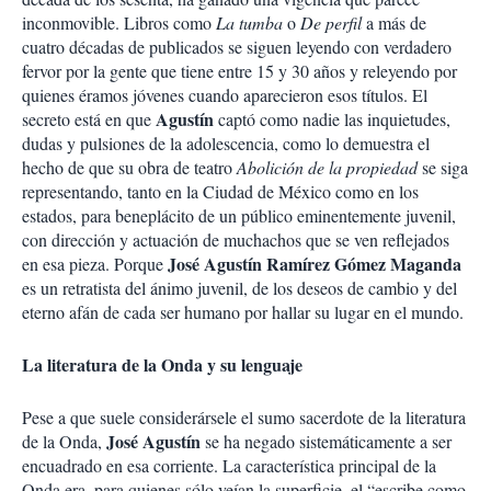
inconmovible. Libros como
La tumba
o
De perfil
a más de
cuatro décadas de publicados se siguen leyendo con verdadero
fervor por la gente que tiene entre 15 y 30 años y releyendo por
quienes éramos jóvenes cuando aparecieron esos títulos. El
Agustín
secreto está en que
captó como nadie las inquietudes,
dudas y pulsiones de la adolescencia, como lo demuestra el
hecho de que su obra de teatro
Abolición de la propiedad
se siga
representando, tanto en la Ciudad de México como en los
estados, para beneplácito de un público eminentemente juvenil,
con dirección y actuación de muchachos que se ven reflejados
José Agustín Ramírez Gómez Maganda
en esa pieza. Porque
es un retratista del ánimo juvenil, de los deseos de cambio y del
eterno afán de cada ser humano por hallar su lugar en el mundo.
La literatura de la Onda y su lenguaje
Pese a que suele considerársele el sumo sacerdote de la literatura
José Agustín
de la Onda,
se ha negado sistemáticamente a ser
encuadrado en esa corriente. La característica principal de la
Onda era, para quienes sólo veían la superficie, el “escribe como