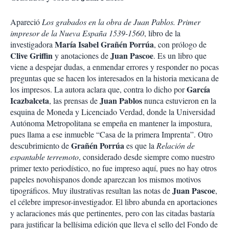
Apareció
Los grabados en la obra de Juan Pablos. Primer
impresor de la Nueva España 1539-1560
, libro de la
María Isabel Grañén Porrúa
investigadora
, con prólogo de
Clive Griffin
Juan Pascoe
y anotaciones de
. Es un libro que
viene a despejar dudas, a enmendar errores y responder no pocas
preguntas que se hacen los interesados en la historia mexicana de
García
los impresos. La autora aclara que, contra lo dicho por
Icazbalceta
Juan Pablos
, las prensas de
nunca estuvieron en la
esquina de Moneda y Licenciado Verdad, donde la Universidad
Autónoma Metropolitana se empeña en mantener la impostura,
pues llama a ese inmueble “Casa de la primera Imprenta”. Otro
Grañén Porrúa
descubrimiento de
es que la
Relación de
espantable terremoto
, considerado desde siempre como nuestro
primer texto periodístico, no fue impreso aquí, pues no hay otros
papeles novohispanos donde aparezcan los mismos motivos
Juan Pascoe
tipográficos. Muy ilustrativas resultan las notas de
,
el célebre impresor-investigador. El libro abunda en aportaciones
y aclaraciones más que pertinentes, pero con las citadas bastaría
para justificar la bellísima edición que lleva el sello del Fondo de