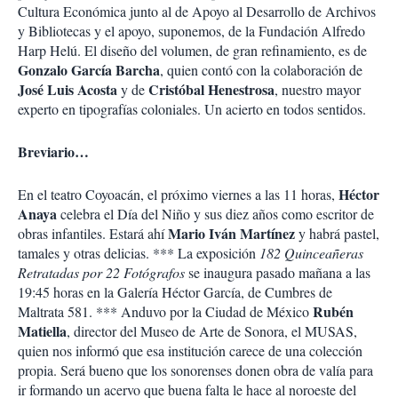
Cultura Económica junto al de Apoyo al Desarrollo de Archivos
y Bibliotecas y el apoyo, suponemos, de la Fundación Alfredo
Harp Helú. El diseño del volumen, de gran refinamiento, es de
Gonzalo García Barcha
, quien contó con la colaboración de
José Luis Acosta
Cristóbal Henestrosa
y de
, nuestro mayor
experto en tipografías coloniales. Un acierto en todos sentidos.
Breviario…
Héctor
En el teatro Coyoacán, el próximo viernes a las 11 horas,
Anaya
celebra el Día del Niño y sus diez años como escritor de
Mario Iván Martínez
obras infantiles. Estará ahí
y habrá pastel,
tamales y otras delicias. *** La exposición
182 Quinceañeras
Retratadas por 22 Fotógrafos
se inaugura pasado mañana a las
19:45 horas en la Galería Héctor García, de Cumbres de
Rubén
Maltrata 581. *** Anduvo por la Ciudad de México
Matiella
, director del Museo de Arte de Sonora, el MUSAS,
quien nos informó que esa institución carece de una colección
propia. Será bueno que los sonorenses donen obra de valía para
ir formando un acervo que buena falta le hace al noroeste del