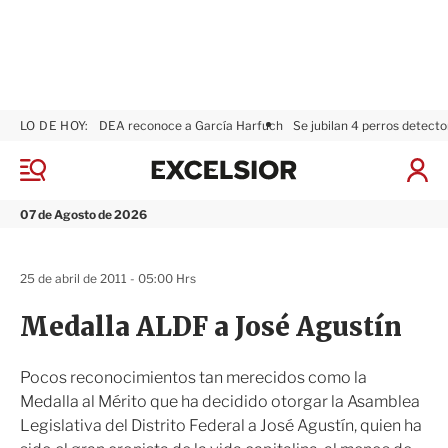
LO DE HOY:
DEA reconoce a García Harfuch
Se jubilan 4 perros detecto
E
x
M
I
c
e
n
n
e
i
07 de Agosto de 2026
ú
l
c
s
i
i
a
25 de abril de 2011 - 05:00 Hrs
o
r
r
S
Medalla ALDF a José Agustín
e
s
i
Pocos reconocimientos tan merecidos como la
ó
Medalla al Mérito que ha decidido otorgar la Asamblea
n
Legislativa del Distrito Federal a José Agustín, quien ha