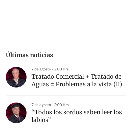
e
r
s
d
e
c
o
m
Últimas noticias
p
a
7 de agosto - 2:00 Hrs
r
Tratado Comercial + Tratado de
t
Aguas = Problemas a la vista (II)
i
r
7 de agosto - 2:00 Hrs
“Todos los sordos saben leer los
labios”