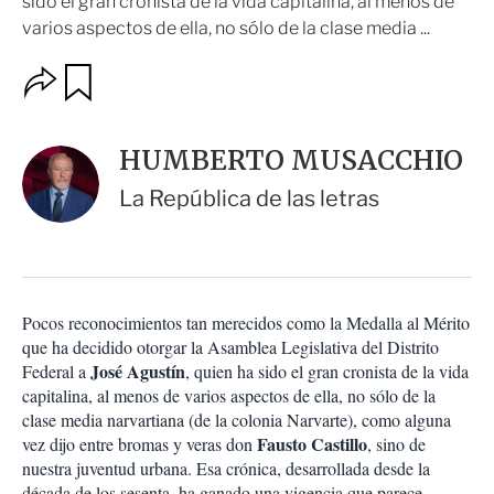
sido el gran cronista de la vida capitalina, al menos de
varios aspectos de ella, no sólo de la clase media ...
O
G
u
p
a
c
r
i
d
HUMBERTO MUSACCHIO
o
a
n
r
La República de las letras
e
s
d
e
c
o
Pocos reconocimientos tan merecidos como la Medalla al Mérito
m
que ha decidido otorgar la Asamblea Legislativa del Distrito
p
a
José Agustín
Federal a
, quien ha sido el gran cronista de la vida
r
capitalina, al menos de varios aspectos de ella, no sólo de la
t
clase media narvartiana (de la colonia Narvarte), como alguna
i
Fausto Castillo
vez dijo entre bromas y veras don
, sino de
r
nuestra juventud urbana. Esa crónica, desarrollada desde la
década de los sesenta, ha ganado una vigencia que parece