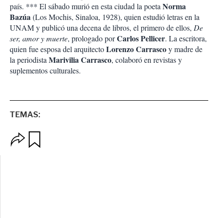
Norma
país. *** El sábado murió en esta ciudad la poeta
Bazúa
(Los Mochis, Sinaloa, 1928), quien estudió letras en la
UNAM y publicó una decena de libros, el primero de ellos,
De
Carlos Pellicer
ser, amor y muerte
, prologado por
. La escritora,
Lorenzo Carrasco
quien fue esposa del arquitecto
y madre de
Marivilia Carrasco
la periodista
, colaboró en revistas y
suplementos culturales.
TEMAS:
O
G
p
u
c
a
i
r
o
d
n
a