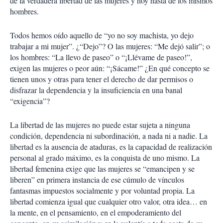
de la verdadera libertad de las mujeres y hoy hasta de los mismos
hombres.
Todos hemos oído aquello de “yo no soy machista, yo dejo
trabajar a mi mujer”. ¿“Dejo”? O las mujeres: “Me dejó salir”; o
los hombres: “La llevo de paseo” o “¡Llévame de paseo!”,
exigen las mujeres o peor aún: “¡Sácame!” ¿En qué concepto se
tienen unos y otras para tener el derecho de dar permisos o
disfrazar la dependencia y la insuficiencia en una banal
“exigencia”?
La libertad de las mujeres no puede estar sujeta a ninguna
condición, dependencia ni subordinación, a nada ni a nadie. La
libertad es la ausencia de ataduras, es la capacidad de realización
personal al grado máximo, es la conquista de uno mismo. La
libertad femenina exige que las mujeres se “emancipen y se
liberen” en primera instancia de ese cúmulo de vínculos
fantasmas impuestos socialmente y por voluntad propia. La
libertad comienza igual que cualquier otro valor, otra idea… en
la mente, en el pensamiento, en el empoderamiento del