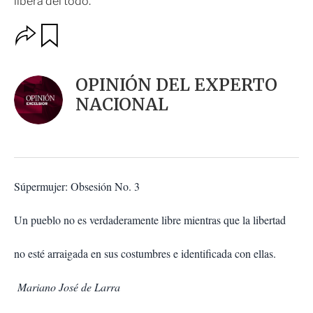
libera del todo.
O
G
u
p
a
c
r
i
d
OPINIÓN DEL EXPERTO
o
a
n
NACIONAL
r
e
s
d
e
c
o
Súpermujer: Obsesión No. 3
m
p
a
Un pueblo no es verdaderamente libre mientras que la libertad
r
t
no esté arraigada en sus costumbres e identificada con ellas.
i
r
Mariano José de Larra