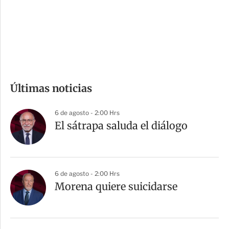
s
d
e
c
o
m
Últimas noticias
p
a
6 de agosto - 2:00 Hrs
r
El sátrapa saluda el diálogo
t
i
r
6 de agosto - 2:00 Hrs
Morena quiere suicidarse