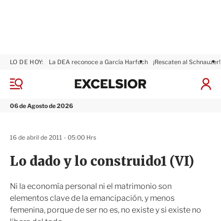
LO DE HOY:
La DEA reconoce a García Harfuch
¡Rescaten al Schnauzer!
E
x
M
I
c
e
n
n
e
i
06 de Agosto de 2026
ú
l
c
s
i
i
a
16 de abril de 2011 - 05:00 Hrs
o
r
r
S
Lo dado y lo construido1 (VI)
e
s
i
Ni la economía personal ni el matrimonio son
ó
elementos clave de la emancipación, y menos
n
femenina, porque de ser no es, no existe y si existe no