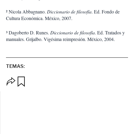
² Nicola Abbagnano.
Diccionario de filosofía
. Ed. Fondo de
Cultura Económica. México, 2007.
³ Dagoberto D. Runes.
Diccionario de filosofía
. Ed. Tratados y
manuales. Grijalbo. Vigésima reimpresión. México, 2004.
TEMAS:
O
G
p
u
c
a
i
r
o
d
n
a
e
r