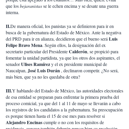
que los
bejaranistas
se le echen encima y se desate una guerra
interna.
II.
De manera oficial, los panistas ya se definieron para ir en
busca de la gubernatura del Estado de México. Ante la negativa
Luis
del PRD para ir en alianza, decidieron que el bueno será
Felipe Bravo Mena
. Según ellos, la designación del ex
Calderón
secretario particular del Presidente
, se propició para
fomentar la unidad partidista, ya que los otros dos aspirantes, el
Ulises Ramírez
senador
y el ex presidente municipal de
José Luis Durán
Naucalpan,
, declinaron competir. ¿No será,
más bien, que ya no les quedaba de otra?
III.
Y hablando del Estado de México, las autoridades electorales
de esa entidad se preparan para enfrentar la primera prueba del
proceso comicial, ya que del 1 al 11 de mayo se llevarán a cabo
los registros de los candidatos a la gubernatura. Su preocupación
es porque tienen hasta el 15 de ese mes para resolver si
Alejandro Encinas
cumple o no con los requisitos de
residencia, aunque también deberán pensar bien su resolución