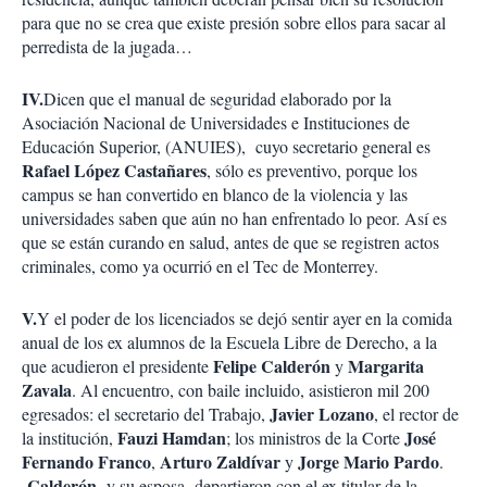
para que no se crea que existe presión sobre ellos para sacar al
perredista de la jugada…
IV.
Dicen que el manual de seguridad elaborado por la
Asociación Nacional de Universidades e Instituciones de
Educación Superior, (ANUIES), cuyo secretario general es
Rafael López Castañares
, sólo es preventivo, porque los
campus se han convertido en blanco de la violencia y las
universidades saben que aún no han enfrentado lo peor. Así es
que se están curando en salud, antes de que se registren actos
criminales, como ya ocurrió en el Tec de Monterrey.
V.
Y el poder de los licenciados se dejó sentir ayer en la comida
anual de los ex alumnos de la Escuela Libre de Derecho, a la
Felipe Calderón
Margarita
que acudieron el presidente
y
Zavala
. Al encuentro, con baile incluido, asistieron mil 200
Javier Lozano
egresados: el secretario del Trabajo,
, el rector de
Fauzi Hamdan
José
la institución,
; los ministros de la Corte
Fernando Franco
Arturo Zaldívar
Jorge Mario Pardo
,
y
.
Calderón
y su esposa departieron con el ex titular de la