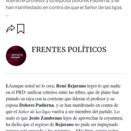
lideran el profesor y su esposa Dolores Padierna, y se
han manifestado en contra de que el Señor de las ligas
...
O
G
u
p
a
c
r
i
d
FRENTES POLÍTICOS
o
a
n
r
e
s
d
e
c
I.
René Bejarano
Aunque usted no lo crea,
logró lo que nadie
o
en el PRD: unificar criterios entre las tribus, que de plano han
m
pintado su raya con la corriente que lideran el profesor y su
p
a
Dolores Padierna
esposa
, y se han manifestado en contra de
r
que el
Señor de las ligas
vuelva a ser miembro del partido. Lo
t
Jesús Zambrano
malo es que
lejos de aprovechar la coyuntura,
i
Bejarano
ha dicho que el regreso de
no pude ser impugnado
r
porque está apegado a los estatutos… Más bien, quiere evitar