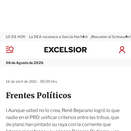
LO DE HOY:
La DEA reconoce a García Harfuch
¡Rescaten al Schnauzer!
E
x
M
I
c
e
n
n
e
i
06 de Agosto de 2026
ú
l
c
s
i
i
a
16 de abril de 2011 - 05:00 Hrs
o
r
r
S
Frentes Políticos
e
s
i
I.Aunque usted no lo crea, René Bejarano logró lo que
ó
nadie en el PRD: unificar criterios entre las tribus, que
n
de plano han pintado su raya con la corriente que