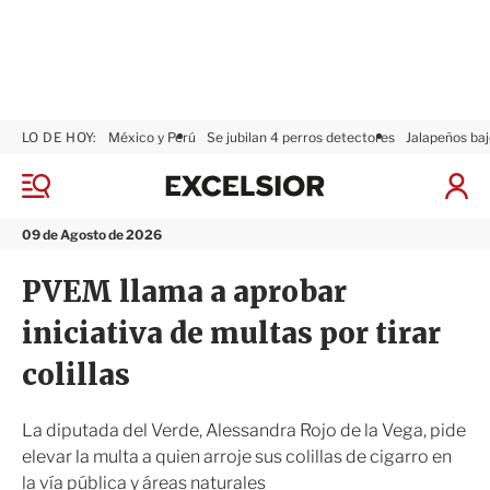
LO DE HOY:
México y Perú
Se jubilan 4 perros detectores
Jalapeños baj
E
x
M
I
c
e
n
n
e
i
09 de Agosto de 2026
ú
l
c
s
i
PVEM llama a aprobar
i
a
o
r
iniciativa de multas por tirar
r
S
e
colillas
s
i
ó
La diputada del Verde, Alessandra Rojo de la Vega, pide
n
elevar la multa a quien arroje sus colillas de cigarro en
la vía pública y áreas naturales