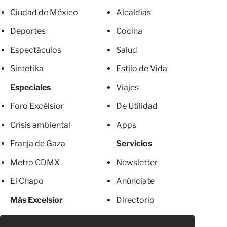
Ciudad de México
Alcaldías
Deportes
Cocina
Espectáculos
Salud
Sintetika
Estilo de Vida
Especiales
Viajes
Foro Excélsior
De Utilidad
Crisis ambiental
Apps
Franja de Gaza
Servicios
Metro CDMX
Newsletter
El Chapo
Anúnciate
Más Excelsior
Directorio
Mujeres
Suscripciones