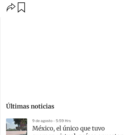
O
G
p
u
c
a
i
r
o
d
n
a
e
r
s
d
e
c
o
Últimas noticias
m
p
9 de agosto - 5:59 Hrs
a
México, el único que tuvo
r