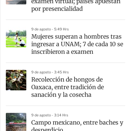
examen virtual; países apuestan
t
por presencialidad
i
r
9 de agosto - 5:49 Hrs
Mujeres superan a hombres tras
ingresar a UNAM; 7 de cada 10 se
inscribieron a examen
9 de agosto - 3:45 Hrs
Recolección de hongos de
Oaxaca, entre tradición de
sanación y la cosecha
9 de agosto - 3:14 Hrs
Campo mexicano, entre baches y
desperdicio