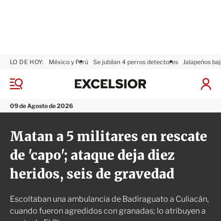
LO DE HOY:
México y Perú
Se jubilan 4 perros detectores
Jalapeños baj
E
x
M
I
c
e
n
n
e
i
09 de Agosto de 2026
ú
l
c
s
i
Matan a 5 militares en rescate
i
a
o
r
de 'capo'; ataque deja diez
r
S
e
heridos, seis de gravedad
s
i
ó
Escoltaban una ambulancia de Badiraguato a Culiacán,
n
cuando fueron agredidos con granadas; lo atribuyen a