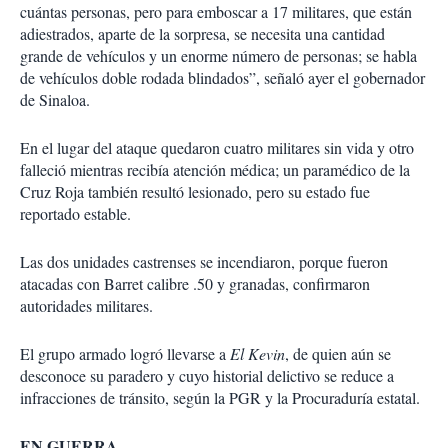
cuántas personas, pero para emboscar a 17 mi­litares, que están
adiestra­dos, aparte de la sorpresa, se necesita una cantidad
grande de vehículos y un enorme nú­mero de personas; se habla
de vehículos doble rodada blin­dados”, señaló ayer el gober­nador
de Sinaloa.
En el lugar del ataque que­daron cuatro militares sin vida y otro
falleció mientras recibía atención médica; un paramé­dico de la
Cruz Roja también resultó lesionado, pero su es­tado fue
reportado estable.
Las dos unidades castren­ses se incendiaron, porque fueron
atacadas con Barret calibre .50 y granadas, confir­maron
autoridades militares.
El grupo armado lo­gró llevarse a
El Kevin
, de quien aún se
desconoce su paradero y cuyo historial de­lictivo se reduce a
infraccio­nes de tránsito, según la PGR y la Procuraduría estatal.
EN GUERRA