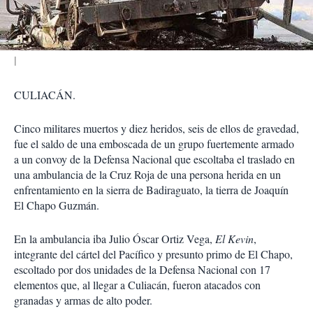
i
r
CULIACÁN.
Cinco militares muertos y diez heridos, seis de ellos de gravedad,
fue el saldo de una emboscada de un gru­po fuertemente armado
a un convoy de la Defensa Nacio­nal que escoltaba el traslado en
una ambulancia de la Cruz Roja de una persona herida en un
enfrentamiento en la sie­rra de Badiraguato, la tierra de Joaquín
El Chapo Guzmán.
En la ambulancia iba Ju­lio Óscar Ortiz Vega,
El Kevin
,
integrante del cártel del Pa­cífico y presunto primo de El Chapo,
escoltado por dos uni­dades de la Defensa Nacional con 17
elementos que, al lle­gar a Culiacán, fueron ataca­dos con
granadas y armas de alto poder.