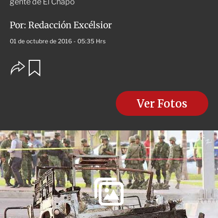
gente de El Chapo
Por:
Redacción Excélsior
01 de octubre de 2016 - 05:35 Hrs
O
G
u
p
a
c
r
i
d
o
Ver Fotos
a
n
r
e
s
d
e
c
o
m
p
a
r
t