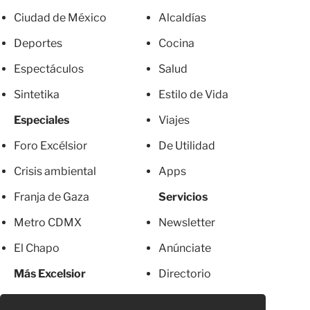
Ciudad de México
Alcaldías
Deportes
Cocina
Espectáculos
Salud
Sintetika
Estilo de Vida
Especiales
Viajes
Foro Excélsior
De Utilidad
Crisis ambiental
Apps
Franja de Gaza
Servicios
Metro CDMX
Newsletter
El Chapo
Anúnciate
Más Excelsior
Directorio
Mujeres
Suscripciones