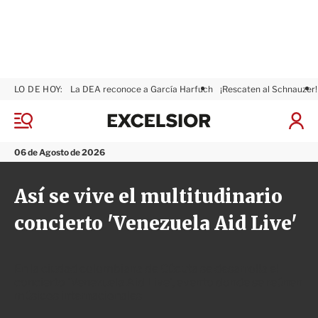
LO DE HOY:
La DEA reconoce a García Harfuch
¡Rescaten al Schnauzer!
E
x
M
I
c
e
n
n
e
i
06 de Agosto de 2026
ú
l
c
s
i
Así se vive el multitudinario
i
a
o
r
concierto 'Venezuela Aid Live'
r
S
e
s
i
En la ciudad colombiana de Cúcuta se desarrolla el
ó
concierto 'Venezuela Aid Live', evento donde se reúnen
n
músicos internacionales