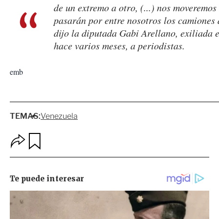
de un extremo a otro, (...) nos moveremos
pasarán por entre nosotros los camiones d
dijo la diputada Gabi Arellano, exiliada
hace varios meses, a periodistas.
emb
TEMAS:
Venezuela
O
G
p
u
c
a
i
r
o
d
n
a