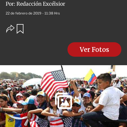
Por:
Redacción Excélsior
22 de febrero de 2019 - 11:38 Hrs
O
G
u
p
a
c
r
i
d
o
Ver Fotos
a
n
r
e
s
d
e
c
o
m
p
a
r
t
i
r