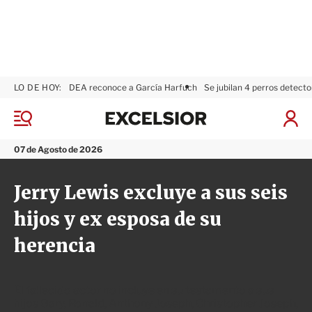
LO DE HOY:
DEA reconoce a García Harfuch
Se jubilan 4 perros detecto
E
x
M
I
c
e
n
n
e
i
07 de Agosto de 2026
ú
l
c
s
i
Jerry Lewis excluye a sus seis
i
a
o
r
hijos y ex esposa de su
r
S
e
herencia
s
i
ó
n
El fallecido actor no incluye en su testamento a sus
hijos Gary, Ronald, Anthony Joseph, Christopher Joseph,