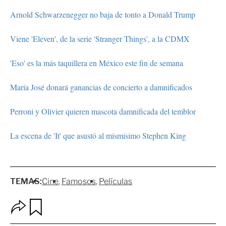
Arnold Schwarzenegger no baja de tonto a Donald Trump
Viene 'Eleven', de la serie 'Stranger Things', a la CDMX
'Eso' es la más taquillera en México este fin de semana
María José donará ganancias de concierto a damnificados
Perroni y Olivier quieren mascota damnificada del temblor
La escena de 'It' que asustó al mismísimo Stephen King
TEMAS:
Cine
Famosos
Películas
O
G
p
u