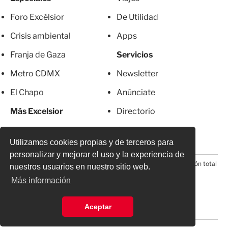
Foro Excélsior
De Utilidad
Crisis ambiental
Apps
Franja de Gaza
Servicios
Metro CDMX
Newsletter
El Chapo
Anúnciate
Más Excelsior
Directorio
Mujeres
Suscripciones
Utilizamos cookies propias y de terceros para
personalizar y mejorar el uso y la experiencia de
© 2026 Todos los derechos reservados. Prohibida la reproducción total
nuestros usuarios en nuestro sitio web.
o parcial, incluyendo cualquier medio electrónico*
Más información
Aceptar