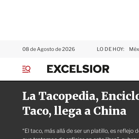
08 de Agosto de 2026
LO DE HOY:
Méxi
E
x
M
c
e
e
n
l
La Tacopedia, Encicl
ú
s
i
o
Taco, llega a China
r
“El taco, más allá de ser un platillo, es reflejo 