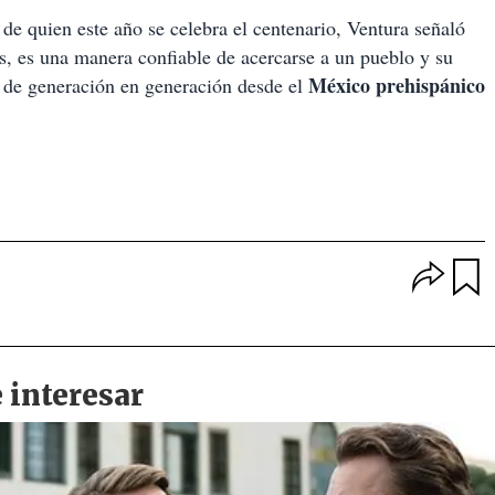
, de quien este año se celebra el centenario, Ventura señaló
s, es una manera confiable de acercarse a un pueblo y su
México prehispánico
o de generación en generación desde el
O
p
u
c
a
i
r
o
d
n
a
e
r
s