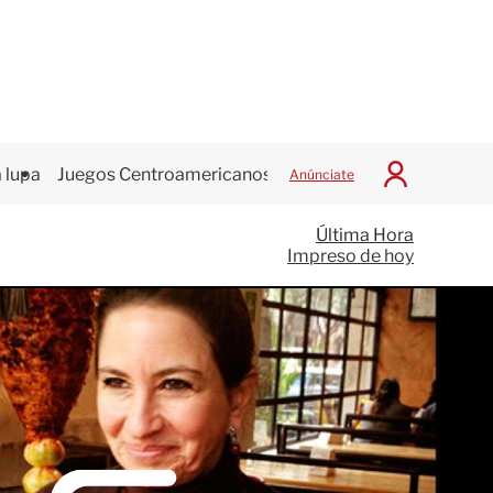
 lupa
Juegos Centroamericanos
Anúnciate
I
n
i
Última Hora
c
Impreso de hoy
i
a
r
S
e
s
i
ó
n