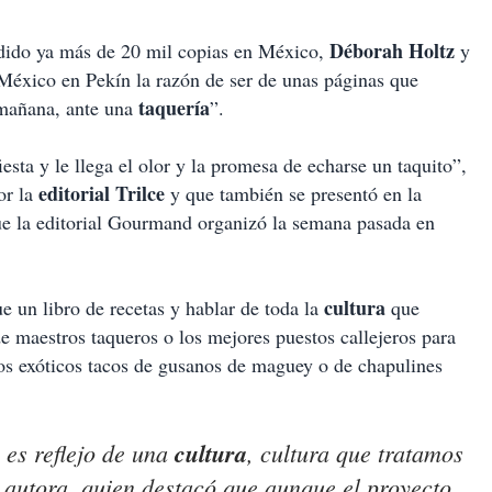
Déborah Holtz
ndido ya más de 20 mil copias en México,
y
México en Pekín la razón de ser de unas páginas que
taquería
a mañana, ante una
”.
ta y le llega el olor y la promesa de echarse un taquito”,
editorial Trilce
or la
y que también se presentó en la
e la editorial Gourmand organizó la semana pasada en
cultura
e un libro de recetas y hablar de toda la
que
de maestros taqueros o los mejores puestos callejeros para
los exóticos tacos de gusanos de maguey o de chapulines
, es reflejo de una
cultura
, cultura que tratamos
la autora, quien destacó que aunque el proyecto