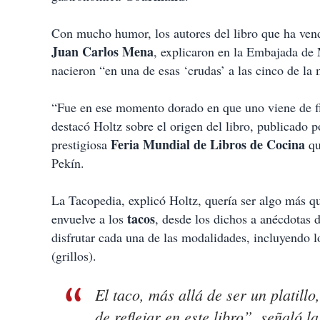
t
i
Con mucho humor, los autores del libro que ha ve
r
Juan Carlos Mena
, explicaron en la Embajada de 
nacieron “en una de esas ‘crudas’ a las cinco de l
“Fue en ese momento dorado en que uno viene de fies
destacó Holtz sobre el origen del libro, publicado p
Feria Mundial de Libros de Cocina
prestigiosa
qu
Pekín.
La Tacopedia, explicó Holtz, quería ser algo más qu
tacos
envuelve a los
, desde los dichos a anécdotas 
disfrutar cada una de las modalidades, incluyendo 
(grillos).
El taco, más allá de ser un platillo
de reflejar en este libro”, señaló 