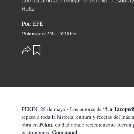
que tratamos de reflejar en este libro”, subr
Holtz
Por:
EFE
28 de mayo de 2014 - 10:36 Hrs
O
G
u
p
a
c
r
i
d
o
a
n
r
e
s
d
e
c
“La Tacopedi
PEKÍN, 28 de mayo.- Los autores de
o
repaso a toda la historia, cultura y recetas del más
m
p
Pekín
obra en
, ciudad donde recientemente fueron 
a
Gourmand
gastronómica
.
r