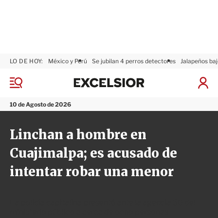
LO DE HOY:
México y Perú
Se jubilan 4 perros detectores
Jalapeños baj
E
x
M
I
c
e
n
n
e
i
10 de Agosto de 2026
ú
l
c
s
i
Linchan a hombre en
i
a
o
r
Cuajimalpa; es acusado de
r
S
e
intentar robar una menor
s
i
ó
n
La policía capitalina presentó ante la agencia 50 del
ministerio público a cerca de ocho personas