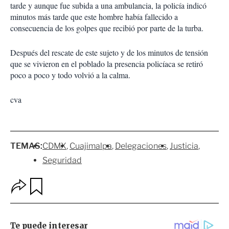
tarde y aunque fue subida a una ambulancia, la policía indicó
minutos más tarde que este hombre había fallecido a
consecuencia de los golpes que recibió por parte de la turba.
Después del rescate de este sujeto y de los minutos de tensión
que se vivieron en el poblado la presencia policíaca se retiró
poco a poco y todo volvió a la calma.
cva
TEMAS:
CDMX
Cuajimalpa
Delegaciones
Justicia
Seguridad
O
G
p
u
c
a
i
r