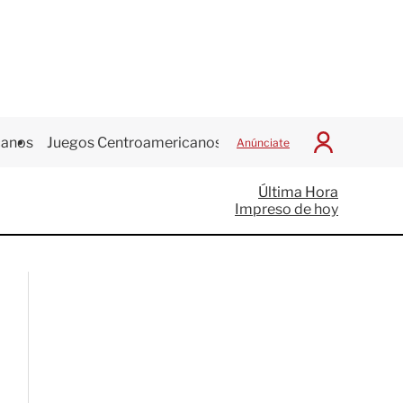
canos
Juegos Centroamericanos
Anúnciate
I
n
i
Última Hora
c
Impreso de hoy
i
a
r
S
e
s
i
ó
n