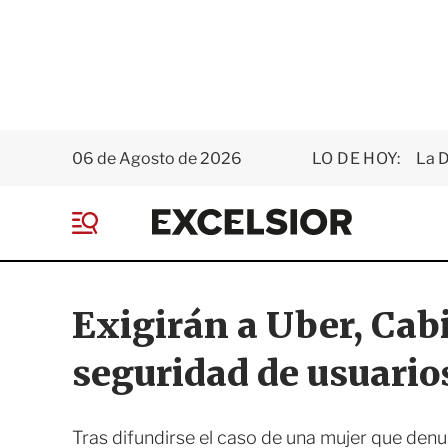
06 de Agosto de 2026
LO DE HOY:
La D
E
x
M
c
e
e
n
l
ú
s
Exigirán a Uber, Cabi
i
o
seguridad de usuario
r
Tras difundirse el caso de una mujer que denu