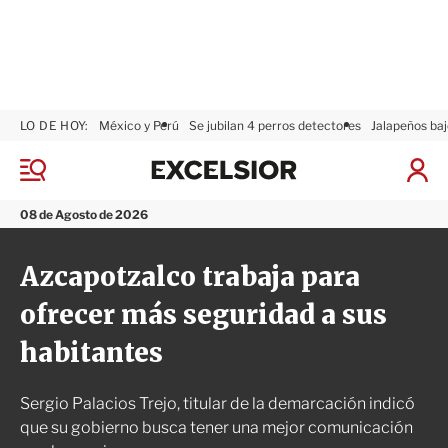
LO DE HOY:
México y Perú
Se jubilan 4 perros detectores
Jalapeños baj
E
x
M
I
c
e
n
n
e
i
08 de Agosto de 2026
ú
l
c
s
i
Azcapotzalco trabaja para
i
a
o
r
ofrecer más seguridad a sus
r
S
e
habitantes
s
i
ó
Sergio Palacios Trejo, titular de la demarcación indicó
n
que su gobierno busca tener una mejor comunicación