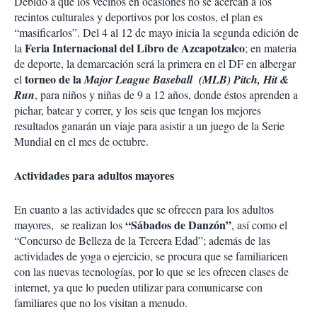
Debido a que los vecinos en ocasiones no se acercan a los
recintos culturales y deportivos por los costos, el plan es
“masificarlos”. Del 4 al 12 de mayo inicia la segunda edición de
Feria Internacional del Libro de Azcapotzalco
la
; en materia
de deporte, la demarcación será la primera en el DF en albergar
torneo de la
el
Major League Baseball (MLB) Pitch, Hit &
Run
, para niños y niñas de 9 a 12 años, donde éstos aprenden a
pichar, batear y correr, y los seis que tengan los mejores
resultados ganarán un viaje para asistir a un juego de la Serie
Mundial en el mes de octubre.
Actividades para adultos mayores
En cuanto a las actividades que se ofrecen para los adultos
“Sábados de Danzón”
mayores, se realizan los
, así como el
“Concurso de Belleza de la Tercera Edad”; además de las
actividades de yoga o ejercicio, se procura que se familiaricen
con las nuevas tecnologías, por lo que se les ofrecen clases de
internet, ya que lo pueden utilizar para comunicarse con
familiares que no los visitan a menudo.