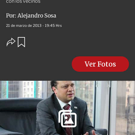
con los vecinos
Por:
Alejandro Sosa
21 de marzo de 2013 - 19:45 Hrs
O
G
u
p
a
c
r
i
d
o
Ver Fotos
a
n
r
e
s
d
e
c
o
m
p
a
r
t