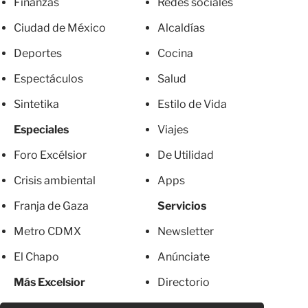
Finanzas
Redes sociales
Ciudad de México
Alcaldías
Deportes
Cocina
Espectáculos
Salud
Sintetika
Estilo de Vida
Especiales
Viajes
Foro Excélsior
De Utilidad
Crisis ambiental
Apps
Franja de Gaza
Servicios
Metro CDMX
Newsletter
El Chapo
Anúnciate
Más Excelsior
Directorio
Mujeres
Suscripciones