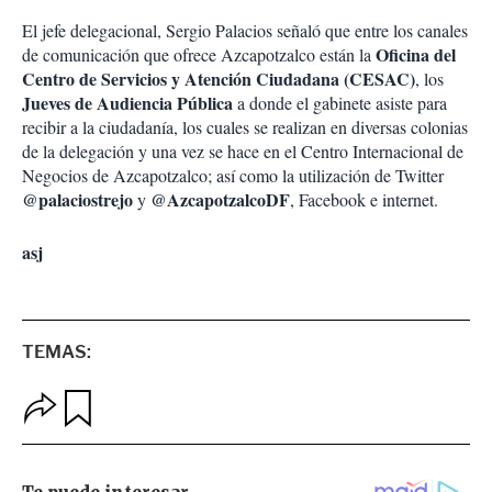
El jefe delegacional, Sergio Palacios señaló que entre los canales
Oficina del
de comunicación que ofrece Azcapotzalco están la
Centro de Servicios y Atención Ciudadana (CESAC)
, los
Jueves de Audiencia Pública
a donde el gabinete asiste para
recibir a la ciudadanía, los cuales se realizan en diversas colonias
de la delegación y una vez se hace en el Centro Internacional de
Negocios de Azcapotzalco; así como la utilización de Twitter
@palaciostrejo
@AzcapotzalcoDF
y
, Facebook e internet.
asj
TEMAS:
O
G
p
u
c
a