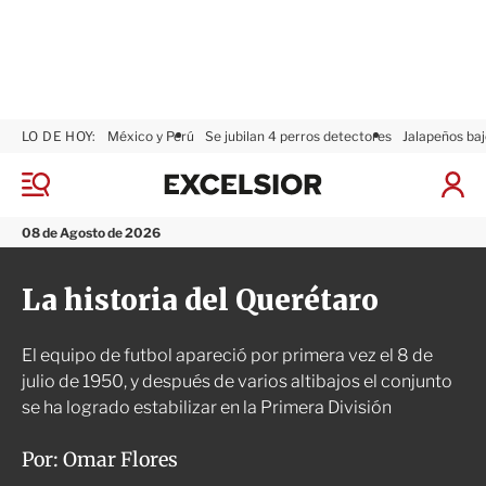
LO DE HOY:
México y Perú
Se jubilan 4 perros detectores
Jalapeños baj
E
x
M
I
c
e
n
n
e
i
08 de Agosto de 2026
ú
l
c
s
i
La historia del Querétaro
i
a
o
r
r
S
El equipo de futbol apareció por primera vez el 8 de
e
s
julio de 1950, y después de varios altibajos el conjunto
i
se ha logrado estabilizar en la Primera División
ó
n
Por:
Omar Flores